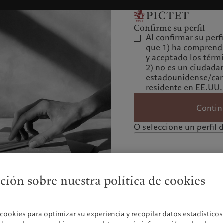
Confirme su perfil
Al confirmar su perf
que 1) ha comprend
y aceptado los térm
2) no es un ciudada
estadounidense/can
residente en EE.UU
Contin
O seleccione un perfil d
ión sobre nuestra política de cookies
a cookies para optimizar su experiencia y recopilar datos estadístic