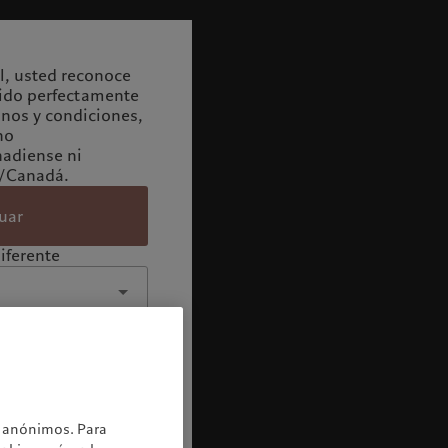
il, usted reconoce
ido perfectamente
inos y condiciones,
no
adiense ni
./Canadá.
uar
iferente
os anónimos. Para