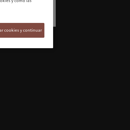
ookies y cómo las
s
ar cookies y continuar
Bienvenido/a a Pictet
Parece que está usted aquí: United States.