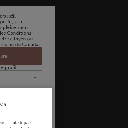
e profil
profil, vous
ir pleinement
 les Conditions
 être citoyen ou
Unis ou du Canada.
ivre
e profil
ies
nées statistiques