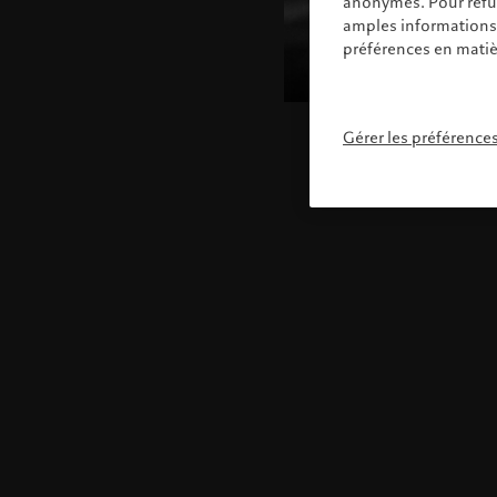
anonymes. Pour refuse
amples informations s
préférences en matiè
Gérer les préférence