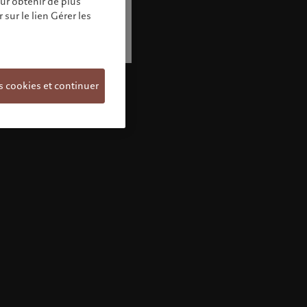
our obtenir de plus
sur le lien Gérer les
s cookies et continuer
Bienvenue chez Pictet
Vous semblez vous trouver dans ce pays:
United States. Souhaitez-vous modifier votre