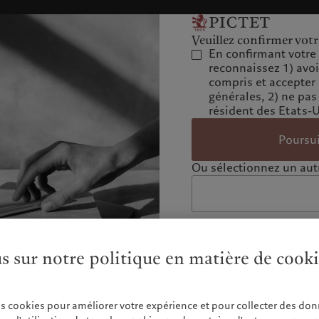
Veuillez confirmer votr
En confirmant votre 
reconnaissez 1) avo
compris et accepter
générales, 2) ne pas
résident des Etats-
Poursu
Ou sélectionnez un autr
us sur notre politique en matière de cook
es cookies pour améliorer votre expérience et pour collecter des don