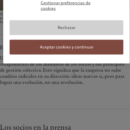
Gestionar preferencias de
cookies
(De izquierda a derecha) - Sentados: François Pictet, Elif Aktuğ, Marc Pictet (socio
principal) y Laurent Ramsey. De pie: Raymond Sagayam, Sébastien Eisinger y Sven
Holstenson. ©Guillaume Megevand para el grupo Pictet
Rechazar
Aceptar cookies y continuar
Evolución, no revolución
Una de las virtudes de la forma societaria de Pictet es el
solapamiento de los mandatos de los socios y sus principios
de gestión colectiva. Esto significa que la empresa no sufre
cambios radicales en su dirección: ideas nuevas sí, pero para
lograr una evolución, no una revolución.
Los socios en la prensa