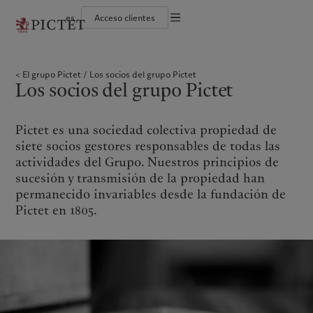
es
Acceso clientes
Información legal
El grupo Pictet
Individuos y familias
Wealth management
Últimas publicaciones
Sostenibilidad: nuestro enfoque
Documentación jurídica
Socios del grupo Pictet
Instituciones e intermediarios financieros
Asset management
Mercados
Informe de sostenibilidad del Grupo
El grupo Pictet
Los socios del grupo Pictet
Calificaciones corporativas
Inversores institucionales
Inversiones alternativas
Más allá de los mercados
Plan de acción climática
Preferencias en materia de
Los socios del grupo Pictet
Diversidad, equidad e inclusión
Asset services
Suscribirse al newsletter
Principios de inversión climática
cookies
Trabajar en Pictet
Gobernanza en materia de sostenibilidad
América del Norte
Quiénes somos
Asia
A quién servimos
Aviso de privacidad
Collection Pictet
Fundación de grupo Pictet
Campus Pictet de Rochemont
Prix Pictet
Pictet es una sociedad colectiva propiedad de
Bahamas
El grupo Pictet
China Offshore
Individuos y familias
|
中国离岸
siete socios gestores responsables de todas las
Canada (en)
Socios del grupo Pictet
|
Canada (fr)
Hong Kong SAR
Instituciones e intermediarios
|
香港特別行政區
actividades del Grupo. Nuestros principios de
|
financieros
香港特别行政区
United States
Calificaciones corporativas
sucesión y transmisión de la propiedad han
日本
Inversores institucionales
Diversidad, equidad e inclusión
permanecido invariables desde la fundación de
Singapore
|
新加坡
Trabajar en Pictet
Pictet en 1805.
Taiwan
|
台灣
Collection Pictet
Campus Pictet de Rochemont
Europa
Oriente Medio
Qué hacemos
Perspectivas
Belgique
Israel
Deutschland
United Arab Emirates
Wealth management
Últimas publicaciones
Spain
|
España