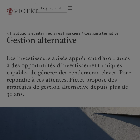
fr
Login client
Conditions d'utilisation
Le groupe Pictet
Particuliers et familles
Wealth management
Publications récentes
L’approche de Pictet
Documentation légale
Les associés du Groupe
Institutions et intermédiaires financiers
Asset management
Marchés
Rapport de durabilité
Institutions et intermédiaires financiers
Gestion alternative
Solidité financière de Pictet
Investisseurs institutionnels
Alternative investments
Au-delà des marchés
Plan d’action climatique
Gestion des cookies
Gestion alternative
Diversité, équité et inclusion
Asset services
S’abonner à la newsletter
Principes d’investissement en faveur du climat
Collection Pictet
Gouvernance de la durabilité
Protection des données
Amérique du Nord
Notre Groupe
Asie
Nos clients
Campus Pictet de Rochemont
Fondation du Groupe Pictet
Prix Pictet
Les investisseurs avisés apprécient d’avoir accès
Bahamas
Le groupe Pictet
China Offshore
Particuliers et familles
|
中国离岸
à des opportunités d’investissement uniques
Canada (en)
Les associés du Groupe
|
Canada (fr)
Hong Kong SAR
Institutions et intermédiaires
|
香港特別行政區
capables de générer des rendements élevés. Pour
|
financiers
香港特别行政区
United States
Solidité financière de Pictet
répondre à ces attentes, Pictet propose des
日本
Investisseurs institutionnels
Diversité, équité et inclusion
stratégies de gestion alternative depuis plus de
Singapore
|
新加坡
Collection Pictet
30 ans.
Taiwan
|
台灣
Campus Pictet de Rochemont
Europe
Moyen-Orient
Nos métiers
Commentaires et analyses
Belgique
Israel
Wealth management
Publications récentes
Deutschland
United Arab Emirates
Asset management
Marchés
Spain
|
España