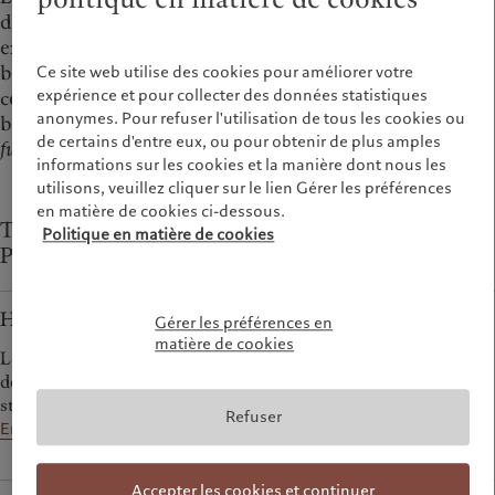
des actifs alternatifs pour différentes raisons, par
exemple pour détenir des actifs stables (tels que des
biens immobiliers), investir dans des sociétés non
Ce site web utilise des cookies pour améliorer votre
expérience et pour collecter des données statistiques
cotées inaccessibles par l’intermédiaire des marchés
anonymes. Pour refuser l'utilisation de tous les cookies ou
boursiers ou atténuer les risques au moyen de
hedge
de certains d'entre eux, ou pour obtenir de plus amples
funds
.
informations sur les cookies et la manière dont nous les
utilisons, veuillez cliquer sur le lien Gérer les préférences
en matière de cookies ci-dessous.
Types d’actifs alternatifs disponibles auprès de
Politique en matière de cookies
Pictet
Hedge funds
Gérer les préférences en
matière de cookies
Les hedge funds offrent des sources de rendement décorrélées
des marchés traditionnels pour des investisseurs en quête de
stratégies moins conventionnelles.
Refuser
En savoir plus
Accepter les cookies et continuer