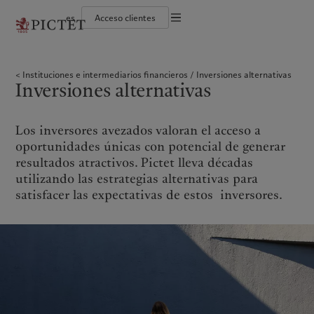
es
Acceso clientes
Información legal
El grupo Pictet
Individuos y familias
Wealth management
Últimas publicaciones
Sostenibilidad: nuestro enfoque
Documentación jurídica
Socios del grupo Pictet
Instituciones e intermediarios financieros
Asset management
Mercados
Informe de sostenibilidad del Grupo
Instituciones e intermediarios financieros
Inversiones alternativas
Calificaciones corporativas
Inversores institucionales
Inversiones alternativas
Más allá de los mercados
Plan de acción climática
Preferencias en materia de
Inversiones alternativas
Diversidad, equidad e inclusión
Asset services
Suscribirse al newsletter
Principios de inversión climática
cookies
Trabajar en Pictet
Gobernanza en materia de sostenibilidad
América del Norte
Quiénes somos
Asia
A quién servimos
Aviso de privacidad
Collection Pictet
Fundación de grupo Pictet
Campus Pictet de Rochemont
Prix Pictet
Los inversores avezados valoran el acceso a
Bahamas
El grupo Pictet
China Offshore
Individuos y familias
|
中国离岸
oportunidades únicas con potencial de generar
Canada (en)
Socios del grupo Pictet
|
Canada (fr)
Hong Kong SAR
Instituciones e intermediarios
|
香港特別行政區
resultados atractivos. Pictet lleva décadas
|
financieros
香港特别行政区
United States
Calificaciones corporativas
utilizando las estrategias alternativas para
日本
Inversores institucionales
Diversidad, equidad e inclusión
satisfacer las expectativas de estos inversores.
Singapore
|
新加坡
Trabajar en Pictet
Taiwan
|
台灣
Collection Pictet
Campus Pictet de Rochemont
Europa
Oriente Medio
Qué hacemos
Perspectivas
Belgique
Israel
Deutschland
United Arab Emirates
Wealth management
Últimas publicaciones
Spain
|
España