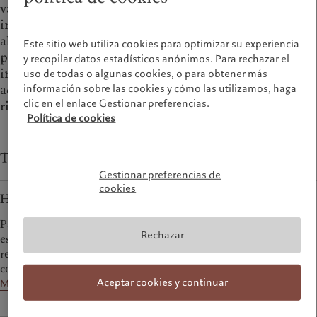
variable y renta fija. Los inversores pueden estar
interesados en una exposición a inversiones
alternativas por muchos motivos, por ejemplo desear
Este sitio web utiliza cookies para optimizar su experiencia
poseer activos estables como los inmobiliarios,
y recopilar datos estadísticos anónimos. Para rechazar el
invertir en empresas privadas a las que no se puede
uso de todas o algunas cookies, o para obtener más
información sobre las cookies y cómo las utilizamos, haga
acceder en los mercados bursátiles, o mitigar los
clic en el enlace Gestionar preferencias.
riesgos por medio de hedge funds.
Política de cookies
Tipos de inversiones alternativas en Pictet
Gestionar preferencias de
cookies
Hedge funds
Para aquellos inversores dispuestos a mirar más allá de las
Rechazar
estrategias tradicionales, los hedge funds ofrecen fuentes de
rentabilidad no correlacionadas con los mercados
convencionales.
Aceptar cookies y continuar
Más información sobre los hedge funds