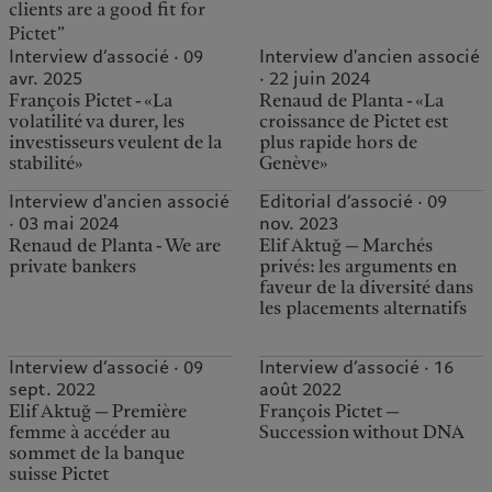
clients are a good fit for
Pictet”
Interview d’associé · 09
Interview d'ancien associé
avr. 2025
· 22 juin 2024
François Pictet - «La
Renaud de Planta - «La
volatilité va durer, les
croissance de Pictet est
investisseurs veulent de la
plus rapide hors de
stabilité»
Genève»
Interview d'ancien associé
Editorial d’associé · 09
· 03 mai 2024
nov. 2023
Renaud de Planta - We are
Elif Aktuğ — Marchés
private bankers
privés: les arguments en
faveur de la diversité dans
les placements alternatifs
Interview d’associé · 09
Interview d’associé · 16
sept. 2022
août 2022
Elif Aktuğ — Première
François Pictet —
femme à accéder au
Succession without DNA
sommet de la banque
suisse Pictet