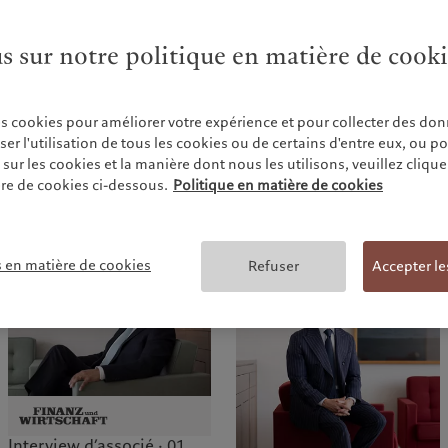
us sur notre politique en matière de cook
Interview d’associé · 16
janv. 2026
es cookies pour améliorer votre expérience et pour collecter des don
Marc Pictet — «L’humain
Interview d’associé · 27
r l'utilisation de tous les cookies ou de certains d'entre eux, ou p
est au cœur de nos
févr. 2026
ur les cookies et la manière dont nous les utilisons, veuillez cliquer 
activités»
Marc Pictet — «Il faut
re de cookies ci-dessous.
Politique en matière de cookies
repenser le capitalisme»
s en matière de cookies
Refuser
Accepter le
Interview d’associé · 01