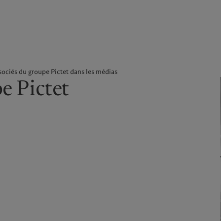
ale
Gestion des cookies
Protection des données
Amérique du Nord
Asie
sociés du groupe Pictet dans les médias
e Pictet
Bahamas
China Offshore
|
中国离岸
Nos métiers
Commentaires et
Canada (en)
|
Canada (fr)
Hong Kong SAR
|
香港特別行
政區
|
香港特别行政区
analyses
United States
Wealth management
日本
Publications récentes
Asset management
Singapore
|
新加坡
Marchés
Alternative investments
Taiwan
|
台灣
Au-delà des marchés
Asset services
S’abonner à la newsletter