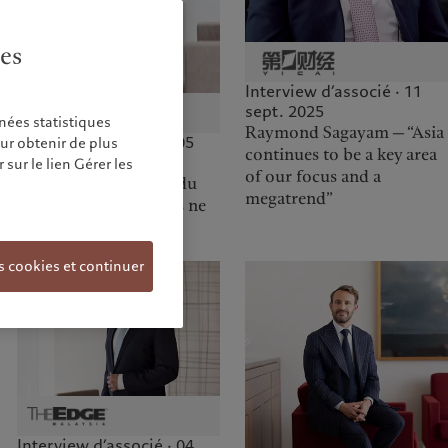
ies
Interview d’associé · 11
sept. 2025
nées statistiques
Raymond Sagayam — “Asia
Interview d’associé · 05
our obtenir de plus
continues to be a key area
déc. 2025
sur le lien Gérer les
of our focus and a
Elif Aktuğ — «Au sein du
megatrend”
collège de Pictet, nous ne
procédons jamais par
vote»
s cookies et continuer
Interview d’associé · 04