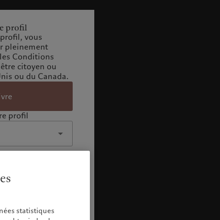
e profil
profil, vous
ir pleinement
 les Conditions
 être citoyen ou
Unis ou du Canada.
ivre
e profil
ies
nées statistiques