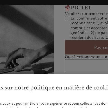
Veuillez confirmer votr
En confirmant votre 
reconnaissez 1) avo
compris et accepter
générales, 2) ne pas
résident des Etats-
Poursu
Ou sélectionnez un autr
us sur notre politique en matière de cook
es cookies pour améliorer votre expérience et pour collecter des don