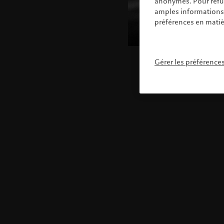
anonymes. Pour refuse
amples informations s
préférences en matiè
Gérer les préférence