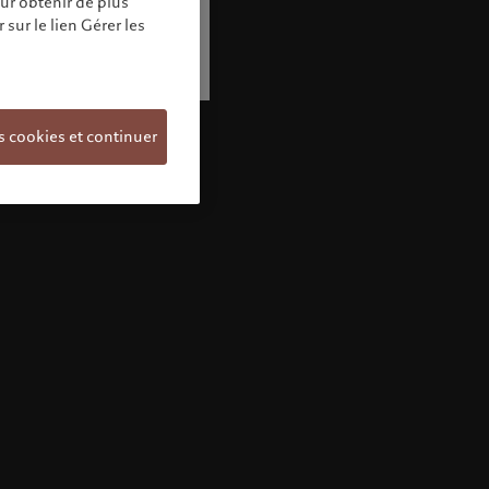
our obtenir de plus
sur le lien Gérer les
s cookies et continuer
Bienvenue chez Pictet
Vous semblez vous trouver dans ce pays:
United States. Souhaitez-vous modifier votre