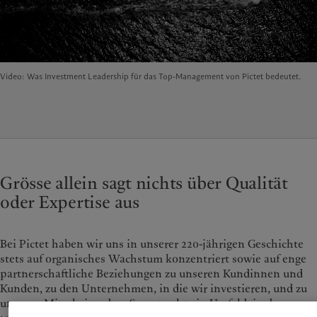
France
Asset Management
Markets
Italia
Alternative Anlagen
|
Italy
Beyond markets
Luxembourg (fr)
Asset Services
|
Luxembourg
Den Newsletter abonnieren
(en)
|
Luxemburg (de)
Video: Was Investment Leadership für das Top-Management von Pictet bedeutet.
Monaco (en)
|
Monaco (fr)
Nachhaltigkeit
Switzerland
|
Suisse
|
Schweiz
|
Svizzera
Pictet-Ansatz
United Kingdom
Nachhaltigkeitsbericht
Klimaaktionsplan
Grundsätze für Klimainvestments
Grösse allein sagt nichts über Qualität
Nachhaltigkeits-Governance
oder Expertise aus
Group Foundation
Prix Pictet
Bei Pictet haben wir uns in unserer 220-jährigen Geschichte
stets auf organisches Wachstum konzentriert sowie auf enge
partnerschaftliche Beziehungen zu unseren Kundinnen und
Kunden, zu den Unternehmen, in die wir investieren, und zu
unseren Mitarbeitenden. So entsteht ein Umfeld, in dem