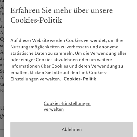
talentierte Personen und Teams langfristige
Anlageentscheidungen treffen können, die im besten
Erfahren Sie mehr über unsere
Interesse unserer Kundinnen und Kunden sind.
Cookies-Politik
Unser Streben nach Investment Leadership und unsere
ausgeprägte Innovationsfreude machen Pictet zum richtigen
Arbeitgeber für all jene, die nicht nur durch ihre
Qualifikationen und fachlichen Kompetenzen überzeugen,
Auf dieser Website werden Cookies verwendet, um Ihre
sondern sich auch durch unabhängiges Denken und hohe
Nutzungsmöglichkeiten zu verbessern und anonyme
Anpassungsfähigkeit an ein im Wandel befindliches Umfeld
statistische Daten zu sammeln. Um die Verwendung aller
auszeichnen. Deshalb setzen unsere Investmentteams eher
oder einiger Cookies abzulehnen oder um weitere
auf Diskurs statt Konsens und auf Bescheidenheit statt
Informationen über Cookies und deren Verwendung zu
Selbstgefälligkeit. In einem sorgfältig abgestimmten
erhalten, klicken Sie bitte auf den Link Cookies-
Anlageprozesses sammeln und analysieren sie Informationen,
Einstellungen verwalten.
Cookies- Politik
um im Sinne der Investment Leadership fundierte
Entscheidungen zu treffen und diese konsequent umzusetzen.
Cookies-Einstellungen
Um auf spezifische Inhalte zugreifen zu können,
verwalten
geben Sie an, welche Kategorie auf Sie zutrifft.
Ablehnen