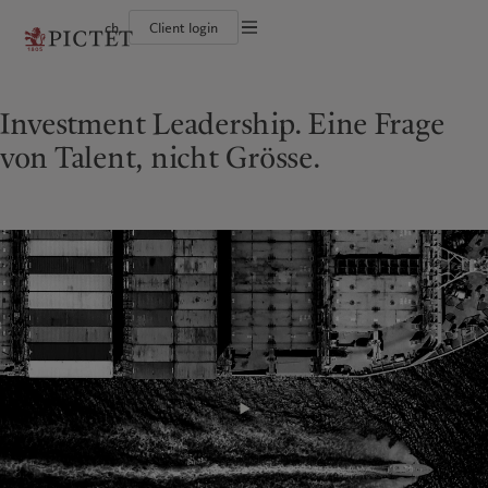
ch
Client login
Die Pictet-Gruppe
Einzelpersonen und Familien
Wealth Management
Latest insights
Pictet-Ansatz
Die Teilhaber der Pictet-Gruppe
Finanzinstitute und Intermediäre
Asset Management
Markets
Nachhaltigkeitsbericht
Investment Leadership. Eine Frage
Unternehmensratings
Institutionelle Anleger
Alternative Anlagen
Beyond markets
Klimaaktionsplan
Diversität, Gleichstellung und Inklusion
Asset Services
Den Newsletter abonnieren
Grundsätze für Klimainvestments
von Talent, nicht Grösse.
Karrieremöglichkeiten
Nachhaltigkeits-Governance
Nordamerika
Wer wir sind
Asien
Für wen wir tätig sind
Collection Pictet
Group Foundation
Campus Pictet de Rochemont
Prix Pictet
Bahamas
Die Pictet-Gruppe
China Offshore
Einzelpersonen und Familien
|
中国离岸
Canada (en)
Die Teilhaber der Pictet-Gruppe
|
Canada (fr)
Hong Kong SAR
Finanzinstitute und Intermediäre
|
香港特別行政區
|
香港特别行政区
United States
Unternehmensratings
Institutionelle Anleger
日本
Diversität, Gleichstellung und
Inklusion
Singapore
|
新加坡
Karrieremöglichkeiten
Taiwan
|
台灣
Collection Pictet
Europa
Campus Pictet de Rochemont
Nahost
Belgique
Israel
Was wir anbieten
Insights
Deutschland
United Arab Emirates
Spain
Wealth Management
|
España
Latest insights