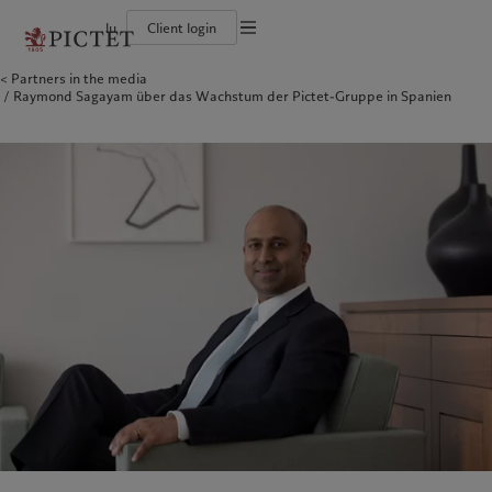
lu
Client login
Partners in the media
Die Pictet-Gruppe
Einzelpersonen und Familien
Wealth Management
Latest insights
Pictet-Ansatz
Raymond Sagayam über das Wachstum der Pictet-Gruppe in Spanien
Die Teilhaber der Pictet-Gruppe
Finanzinstitute und Intermediäre
Asset Management
Markets
Nachhaltigkeitsbericht
Unternehmensratings
Institutionelle Anleger
Alternative Anlagen
Beyond markets
Klimaaktionsplan
Diversität, Gleichstellung und Inklusion
Asset Services
Den Newsletter abonnieren
Grundsätze für Klimainvestments
Karrieremöglichkeiten
Nachhaltigkeits-Governance
Nordamerika
Wer wir sind
Asien
Für wen wir tätig sind
Collection Pictet
Group Foundation
Campus Pictet de Rochemont
Prix Pictet
Bahamas
Die Pictet-Gruppe
China Offshore
Einzelpersonen und Familien
|
中国离岸
Canada (en)
Die Teilhaber der Pictet-Gruppe
|
Canada (fr)
Hong Kong SAR
Finanzinstitute und Intermediäre
|
香港特別行政區
|
香港特别行政区
United States
Unternehmensratings
Institutionelle Anleger
日本
Diversität, Gleichstellung und
Inklusion
Singapore
|
新加坡
Karrieremöglichkeiten
Taiwan
|
台灣
Collection Pictet
Europa
Campus Pictet de Rochemont
Nahost
Belgique
Israel
Was wir anbieten
Insights
Deutschland
United Arab Emirates
Spain
Wealth Management
|
España
Latest insights