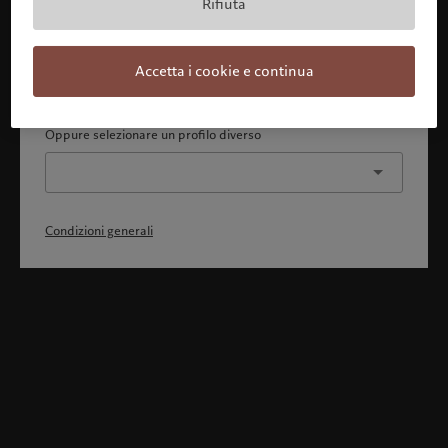
Rifiuta
Con la presente dichiaro 1) di aver pienamente compreso
e accettato le Condizioni generali, 2) di non essere
cittadino o residente degli Stati Uniti o del Canada.
Accetta i cookie e continua
Continua
Oppure selezionare un profilo diverso
Condizioni generali
Benvenuto in Pictet
Ci sembra che lei sia in: United States. Vuole modificare la sua
ubicazione?
United States
Italia