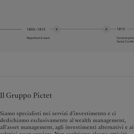
1815
1803–1815
Geneve join
Napoleonic wars
Swiss Confe
Il Gruppo Pictet
Siamo specialisti nei servizi d’investimento e ci
dedichiamo esclusivamente al wealth management,
all'asset management, agli investimenti alternativi e ai
relativi asset services. Non svolgiamo alcuna attività