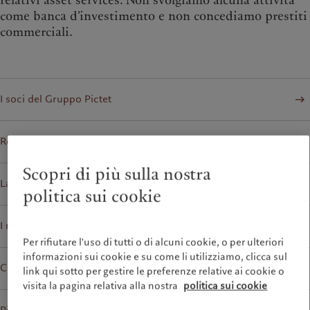
come banca d’investimento e non concediamo prestiti
commerciali.
I soci del Gruppo Pictet
Retrospettiva annuale
Scopri di più sulla nostra
La solidità finanziaria del Gruppo Pictet
politica sui cookie
I rating societari di Pictet secondo Fitch e Moody's
Per rifiutare l'uso di tutti o di alcuni cookie, o per ulteriori
informazioni sui cookie e su come li utilizziamo, clicca sul
Convinzioni d’investimento
link qui sotto per gestire le preferenze relative ai cookie o
visita la pagina relativa alla nostra
politica sui cookie
pdf
Pictet in breve