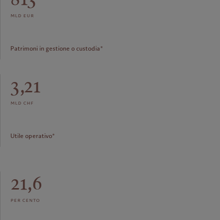
mld eur
Patrimoni in gestione o custodia*
3,21
mld chf
Utile operativo*
21,6
per cento