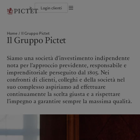
it
Login clienti
Informazioni legali
Il gruppo Pictet
Persone e famiglie
Wealth management
Ultimi approfondimenti
L'approccio di Pictet
Documentazione legale
Gruppo Pictet Partner
Istituzioni e intermediari finanziari
Asset management
Mercati
Rapporto sulla sostenibilità del Gruppo
Home
Il Gruppo Pictet
Rating creditizi
Investitori istituzionali
Investimenti alternativi
Al di là dei mercati
Climate Action Plan
Impostazione dei cookie
Il Gruppo Pictet
Diversità, parità e inclusione
Asset services
Iscriviti alla newsletter
Princìpi d’investimento sul clima
Lavorare a Pictet
Governance della sostenibilità
Informativa sulla privacy
America del Nord
Chi siamo
Asia
Chi serviamo
Collection Pictet
Pictet Group Foundation
Campus Pictet de Rochemont
Prix Pictet
Siamo una società d’investimento indipendente
Bahamas
Il gruppo Pictet
China Offshore
Persone e famiglie
|
中国离岸
nota per l’approccio previdente, responsabile e
Canada (en)
Gruppo Pictet Partner
|
Canada (fr)
Hong Kong SAR
Istituzioni e intermediari
|
香港特別行政區
imprenditoriale perseguito dal 1805. Nei
|
finanziari
香港特别行政区
United States
Rating creditizi
confronti di clienti, colleghi e della società nel
日本
Investitori istituzionali
Diversità, parità e inclusione
suo complesso aspiriamo ad effettuare
Singapore
|
新加坡
Lavorare a Pictet
continuamente la scelta giusta e a rispettare
Taiwan
|
台灣
Collection Pictet
l’impegno a garantire sempre la massima qualità.
Campus Pictet de Rochemont
Europa
Medio Oriente
Cosa facciamo
Insights
Belgique
Israel
Deutschland
United Arab Emirates
Wealth management
Ultimi approfondimenti
Spain
|
España