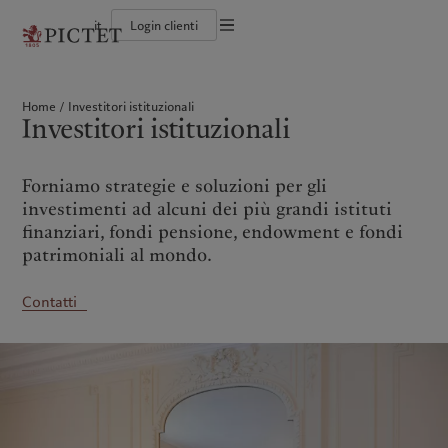
it
Login clienti
Informazioni legali
Il gruppo Pictet
Persone e famiglie
Wealth management
Ultimi approfondimenti
L'approccio di Pictet
Documentazione legale
Gruppo Pictet Partner
Istituzioni e intermediari finanziari
Asset management
Mercati
Rapporto sulla sostenibilità del Gruppo
Home
Investitori istituzionali
Rating creditizi
Investitori istituzionali
Investimenti alternativi
Al di là dei mercati
Climate Action Plan
Impostazione dei cookie
Investitori istituzionali
Diversità, parità e inclusione
Asset services
Iscriviti alla newsletter
Princìpi d’investimento sul clima
Lavorare a Pictet
Governance della sostenibilità
Informativa sulla privacy
America del Nord
Chi siamo
Asia
Chi serviamo
Collection Pictet
Pictet Group Foundation
Campus Pictet de Rochemont
Prix Pictet
Forniamo strategie e soluzioni per gli
Bahamas
Il gruppo Pictet
China Offshore
Persone e famiglie
|
中国离岸
investimenti ad alcuni dei più grandi istituti
Canada (en)
Gruppo Pictet Partner
|
Canada (fr)
Hong Kong SAR
Istituzioni e intermediari
|
香港特別行政區
finanziari, fondi pensione, endowment e fondi
|
finanziari
香港特别行政区
United States
Rating creditizi
patrimoniali al mondo.
日本
Investitori istituzionali
Diversità, parità e inclusione
Singapore
|
新加坡
Lavorare a Pictet
Contatti
Taiwan
|
台灣
Collection Pictet
Campus Pictet de Rochemont
Europa
Medio Oriente
Cosa facciamo
Insights
Belgique
Israel
Deutschland
United Arab Emirates
Wealth management
Ultimi approfondimenti
Spain
|
España