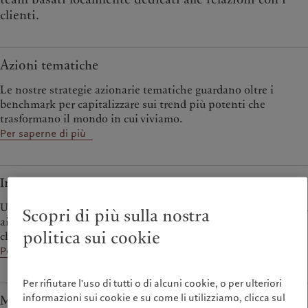
clienti.
Azioni tematiche
Le nostre strategie azionarie tematiche guardano oltre i
benchmark per capitalizzare sui trend più potenti che
trasformano il mondo in cui viviamo.
Per saperne di più
Investimenti alternativi
Una varietà di strategie alternative che vanno dagli hedge fund
Scopri di più sulla nostra
ai private asset per ottenere diversificazione rispetto alle
politica sui cookie
classi di attività tradizionali.
Per saperne di più
Per rifiutare l'uso di tutti o di alcuni cookie, o per ulteriori
informazioni sui cookie e su come li utilizziamo, clicca sul
Multi asset class