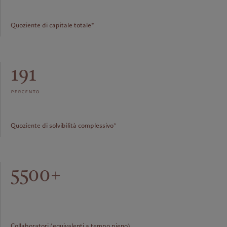
Quoziente di capitale totale*
191
percento
Quoziente di solvibilità complessivo*
5500+
Collaboratori (equivalenti a tempo pieno)