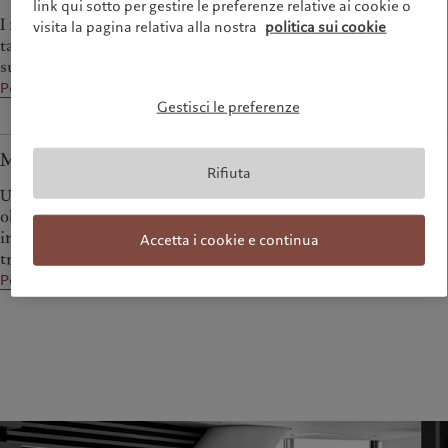
link qui sotto per gestire le preferenze relative ai cookie o
I nostri team multi asset class realizzano una allocazione
visita la pagina relativa alla nostra
politica sui cookie
tattica basata sulle prospettive per generare rendimenti
superiori nell'arco di un intero ciclo economico.
Per saperne di più
Gestisci le preferenze
Mercati emergenti
Rifiuta
Una gamma diversificata di strategie
obbligazionarie, azionarie e absolute return per aiutare gli
investitori a
Accetta i cookie e continua
trarre vantaggio dal dinamismo del mondo emergente.
Per saperne di più