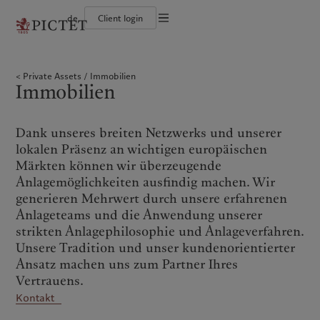
de
Client login
Die Pictet-Gruppe
Einzelpersonen und Familien
Wealth Management
Latest insights
Pictet-Ansatz
Die Teilhaber der Pictet-Gruppe
Finanzinstitute und Intermediäre
Asset Management
Markets
Nachhaltigkeitsbericht
Private Assets
Immobilien
Unternehmensratings
Institutionelle Anleger
Alternative Anlagen
Beyond markets
Klimaaktionsplan
Immobilien
Diversität, Gleichstellung und Inklusion
Asset Services
Den Newsletter abonnieren
Grundsätze für Klimainvestments
Karrieremöglichkeiten
Nachhaltigkeits-Governance
Nordamerika
Wer wir sind
Asien
Für wen wir tätig sind
Collection Pictet
Group Foundation
Campus Pictet de Rochemont
Prix Pictet
Dank unseres breiten Netzwerks und unserer
Bahamas
Die Pictet-Gruppe
China Offshore
Einzelpersonen und Familien
|
中国离岸
lokalen Präsenz an wichtigen europäischen
Canada (en)
Die Teilhaber der Pictet-Gruppe
|
Canada (fr)
Hong Kong SAR
Finanzinstitute und
|
香港特別行政區
Märkten können wir überzeugende
|
Intermediäre
香港特别行政区
United States
Unternehmensratings
Anlagemöglichkeiten ausfindig machen. Wir
日本
Institutionelle Anleger
Diversität, Gleichstellung und
generieren Mehrwert durch unsere erfahrenen
Inklusion
Singapore
|
新加坡
Anlageteams und die Anwendung unserer
Karrieremöglichkeiten
Taiwan
|
台灣
strikten Anlagephilosophie und Anlageverfahren.
Collection Pictet
Unsere Tradition und unser kundenorientierter
Europa
Campus Pictet de Rochemont
Nahost
Ansatz machen uns zum Partner Ihres
Vertrauens.
Belgique
Israel
Was wir anbieten
Insights
Kontakt
Deutschland
United Arab Emirates
Spain
Wealth Management
|
España
Latest insights