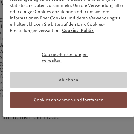
Warum Pictet?
statistische Daten zu sammeln. Um die Verwendung aller
oder einiger Cookies abzulehnen oder um weitere
Informationen über Cookies und deren Verwendung zu
Dank unseres Erfolgsnachweiseses als langjähriger
erhalten, klicken Sie bitte auf den Link Cookies-
Treuhänder und der engen Ausrichtung von Interessen mit
Einstellungen verwalten.
Cookies- Politik
denen unserer Anlegerinnen und Anleger ist Pictet ein
Immobilienpartner erster Wahl. Wir haben unsere eigene
Anlagephilosophie, die unkorrelierte Alpha-Quellen liefert:
Anlagen mit hoher Überzeugung mit einem thematischen
Cookies-Einstellungen
Schwerpunkt und einem umsichtigen
verwalten
Risikomanagementansatz.
Unser Angebot umfasst ein breites Spektrum von Strategien
für Erträge und Kapitalwachstum durch direkte und Multi-
Ablehnen
Manager-Lösungen sowie Co-Investment-Möglichkeiten. Wir
sind führend bei nachhaltigkeitsgetriebenen
Immobilienanlagen.
Cookies annehmen und fortfahren
Immobilien bei Pictet