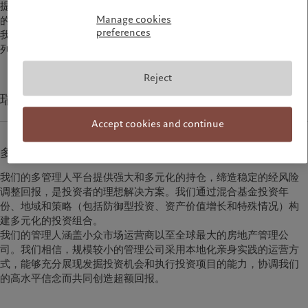
提供有别于股市的超额回报来源：聚焦主题的高确信度投资和审慎
的风险管理方法。
Manage cookies
preferences
我们通过直接和多管理人投资解决方案以及共同投资机会提供一系
列收入和资本增长策略。
Reject
瑞士百达房地产
Accept cookies and continue
多管理人
我们的多管理人平台提供强大和多元化的持仓，缔造稳定的经风险
调整回报，是投资者的理想解决方案。我们通过混合基金投资年
份、地域和策略（包括防御型投资、资产价值增长和特殊情况）构
建多元化的投资组合。
我们的管理人涵盖小众市场运营商以至全球最大的房地产管理公
司。我们相信，规模较小的管理公司采用本地化亲身实践的运营方
式，能够充分展现发掘投资机会和执行投资项目的能力，协调我们
的高水平信念而共同创造超额回报。