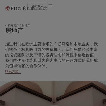
sg
客户登入
使用条款
瑞士百达集团
个人与家族
财富管理
最新见解
负责任的愿景
法律文件及备注
瑞士百达集团合伙人
金融中介
资产管理
市场洞察
环保管理
私募资产
房地产
企业评级
机构投资者
另类投资
市场深度解读
负责任投资
Cookies 政策
房地产
奖项
资产服务
负责任雇主
加入我们
基金会
隐私声明
欧洲
关于我们
亚洲
服务对象
多元、平等和包容
历史沿革
通过我们在欧洲主要市场的广泛网络和本地业务，我
瑞士百达罗夏蒙园区
Belgique
瑞士百达集团
China Offshore
个人与家族
|
中国离岸
们物色了极具吸引力的投资机会。我们凭借经验丰富
Deutschland
瑞士百达集团合伙人
Hong Kong SAR
金融中介
|
香港特別行政區
的投资团队以及严谨的投资理念和流程来创造价值。
|
香港特别行政区
Spain
企业评级
|
España
机构投资者
我们的优良传统和以客户为中心的运营方式使我们成
日本
France
奖项
为值得信赖的合作伙伴。
Taiwan
|
台灣
Italia
加入我们
|
Italy
联系方式
Singapore
|
新加坡
Luxembourg (fr)
多元、平等和包容
|
Luxembourg
(en)
|
Luxemburg (de)
历史沿革
Monaco (en)
|
Monaco (fr)
瑞士百达罗夏蒙园区
Switzerland
|
Suisse
|
Schweiz
|
Svizzera
业务范围
洞察见解
United Kingdom