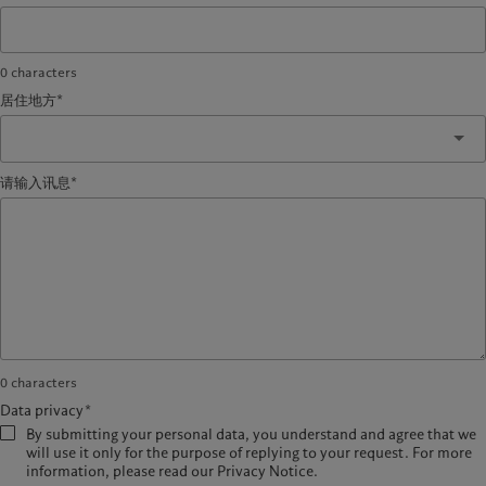
0
characters
居住地方*
请输入讯息*
0
characters
Data privacy*
By submitting your personal data, you understand and agree that we
will use it only for the purpose of replying to your request. For more
information, please read our Privacy Notice.