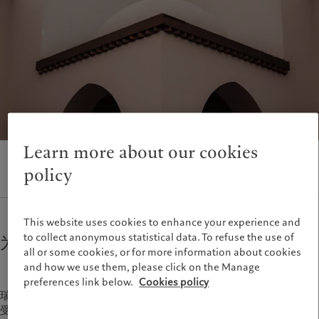
财富管理
最新见解
美洲
中东
资产管理
市场洞察
另类投资
市场深度解读
Bahamas
Israel
资产服务
Canada (en)
|
Canada (fr)
United Arab Emirates
United States
责任担当
负责任的愿景
环保管理
Learn more about our cookies
负责任投资
policy
负责任雇主
基金会
This website uses cookies to enhance your experience and
to collect anonymous statistical data. To refuse the use of
为何选择瑞士百达
all or some cookies, or for more information about cookies
and how we use them, please click on the Manage
preferences link below.
Cookies policy
瑞士百达是首选的房地产合作伙伴，这要归功于我们深厚和长期的
受托信誉以及与投资者的利益紧密一致。我们利用独特的投资理念