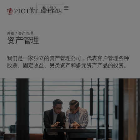
sg
客户登入
使用条款
瑞士百达集团
个人与家族
财富管理
最新见解
负责任的愿景
法律文件及备注
瑞士百达集团合伙人
金融中介
资产管理
市场洞察
环保管理
首页
资产管理
企业评级
机构投资者
另类投资
市场深度解读
负责任投资
Cookies 政策
资产管理
奖项
资产服务
负责任雇主
加入我们
基金会
隐私声明
欧洲
关于我们
亚洲
服务对象
多元、平等和包容
历史沿革
我们是一家独立的资产管理公司，代表客户管理各种
瑞士百达罗夏蒙园区
Belgique
瑞士百达集团
China Offshore
个人与家族
|
中国离岸
股票、固定收益、另类资产和多元资产产品的投资。
Deutschland
瑞士百达集团合伙人
Hong Kong SAR
金融中介
|
香港特別行政區
|
香港特别行政区
Spain
企业评级
|
España
机构投资者
日本
France
奖项
Taiwan
|
台灣
Italia
加入我们
|
Italy
Singapore
|
新加坡
Luxembourg (fr)
多元、平等和包容
|
Luxembourg
(en)
|
Luxemburg (de)
历史沿革
Monaco (en)
|
Monaco (fr)
瑞士百达罗夏蒙园区
Switzerland
|
Suisse
|
Schweiz
|
Svizzera
业务范围
洞察见解
United Kingdom