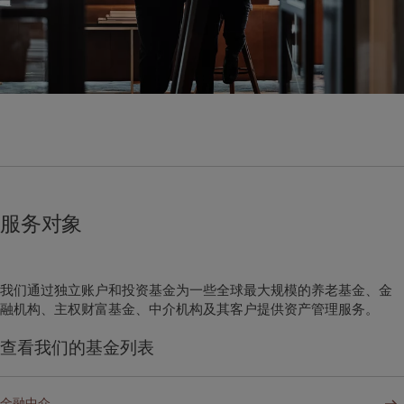
财富管理
最新见解
美洲
中东
资产管理
市场洞察
另类投资
市场深度解读
Bahamas
Israel
资产服务
Canada (en)
|
Canada (fr)
United Arab Emirates
United States
责任担当
负责任的愿景
环保管理
负责任投资
服务对象
负责任雇主
基金会
我们通过独立账户和投资基金为一些全球最大规模的养老基金、金
融机构、主权财富基金、中介机构及其客户提供资产管理服务。
查看我们的基金列表
金融中介