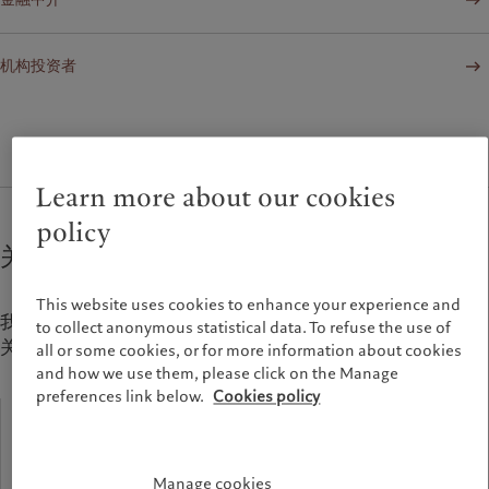
机构投资者
Learn more about our cookies
policy
关于瑞士百达资产管理
This website uses cookies to enhance your experience and
我们的宗旨是与客户以及我们投资的公司建立负责任的合作
to collect anonymous statistical data. To refuse the use of
关系。
all or some cookies, or for more information about cookies
and how we use them, please click on the Manage
preferences link below.
Cookies policy
2670
亿瑞士法郎
Manage cookies