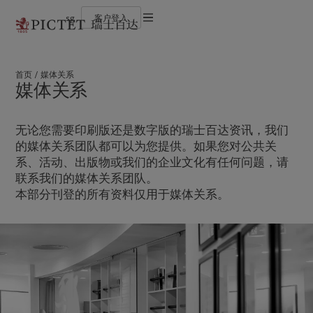
sg
客户登入
使用条款
瑞士百达集团
个人与家族
财富管理
最新见解
负责任的愿景
法律文件及备注
瑞士百达集团合伙人
金融中介
资产管理
市场洞察
环保管理
首页
媒体关系
企业评级
机构投资者
另类投资
市场深度解读
负责任投资
Cookies 政策
媒体关系
奖项
资产服务
负责任雇主
加入我们
基金会
隐私声明
欧洲
关于我们
亚洲
服务对象
多元、平等和包容
历史沿革
无论您需要印刷版还是数字版的瑞士百达资讯，我们
瑞士百达罗夏蒙园区
Belgique
瑞士百达集团
China Offshore
个人与家族
|
中国离岸
的媒体关系团队都可以为您提供。如果您对公共关
Deutschland
瑞士百达集团合伙人
Hong Kong SAR
金融中介
|
香港特別行政區
系、活动、出版物或我们的企业文化有任何问题，请
|
香港特别行政区
Spain
企业评级
|
España
机构投资者
联系我们的媒体关系团队。
日本
France
奖项
本部分刊登的所有资料仅用于媒体关系。
Taiwan
|
台灣
Italia
加入我们
|
Italy
Singapore
|
新加坡
Luxembourg (fr)
多元、平等和包容
|
Luxembourg
(en)
|
Luxemburg (de)
历史沿革
Monaco (en)
|
Monaco (fr)
瑞士百达罗夏蒙园区
Switzerland
|
Suisse
|
Schweiz
|
Svizzera
业务范围
洞察见解
United Kingdom