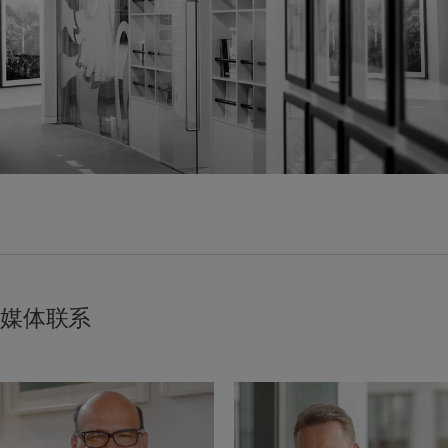
财富管理
最新见解
美洲
中东
资产管理
市场洞察
另类投资
市场深度解读
Bahamas
Israel
资产服务
Canada (en)
|
Canada (fr)
United Arab Emirates
United States
责任担当
负责任的愿景
环保管理
负责任投资
负责任雇主
基金会
媒体联系