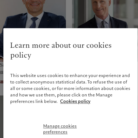
Learn more about our cookies
policy
Simon Roth
Oliver Möller
媒体关系全球主管
媒体关系全球副主管（法兰克福）
This website uses cookies to enhance your experience and
to collect anonymous statistical data. To refuse the use of
联系我们
联系我们
all or some cookies, or for more information about cookies
and how we use them, please click on the Manage
preferences link below.
Cookies policy
Manage cookies
preferences