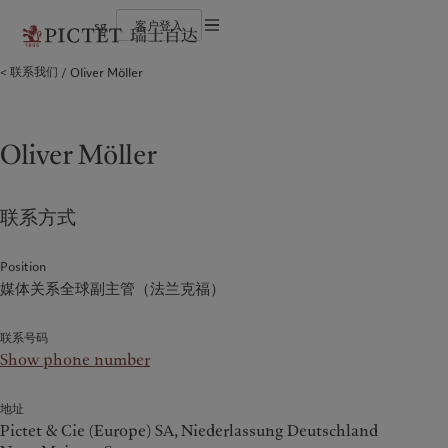
sg
客户登入
使用条款
联系我们
Oliver Möller
瑞士百达集团
个人与家族
财富管理
最新见解
负责任的愿景
法律文件及备注
瑞士百达集团合伙人
金融中介
资产管理
市场洞察
环保管理
企业评级
机构投资者
另类投资
市场深度解读
负责任投资
Cookies 政策
奖项
资产服务
负责任雇主
加入我们
基金会
隐私声明
Oliver Möller
欧洲
关于我们
亚洲
服务对象
多元、平等和包容
历史沿革
瑞士百达罗夏蒙园区
Belgique
瑞士百达集团
China Offshore
个人与家族
|
中国离岸
联系方式
Deutschland
瑞士百达集团合伙人
Hong Kong SAR
金融中介
|
香港特別行政區
|
香港特别行政区
Spain
企业评级
|
España
机构投资者
日本
France
奖项
Position
Taiwan
|
台灣
媒体关系全球副主管（法兰克福）
Italia
加入我们
|
Italy
Singapore
|
新加坡
Luxembourg (fr)
多元、平等和包容
|
Luxembourg
(en)
|
Luxemburg (de)
联系号码
历史沿革
Monaco (en)
|
Monaco (fr)
Show phone number
瑞士百达罗夏蒙园区
Switzerland
|
Suisse
|
Schweiz
|
Svizzera
地址
业务范围
洞察见解
United Kingdom
Pictet & Cie (Europe) SA, Niederlassung Deutschland