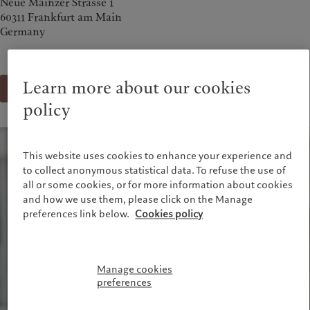
Neue Mainzer Strasse 1
财富管理
最新见解
60311 Frankfurt am Main
美洲
中东
资产管理
市场洞察
Germany
另类投资
市场深度解读
Bahamas
Israel
资产服务
Canada (en)
|
Canada (fr)
United Arab Emirates
United States
Learn more about our cookies
联系我们
责任担当
policy
负责任的愿景
环保管理
This website uses cookies to enhance your experience and
负责任投资
to collect anonymous statistical data. To refuse the use of
负责任雇主
all or some cookies, or for more information about cookies
基金会
and how we use them, please click on the Manage
preferences link below.
Cookies policy
Manage cookies
preferences