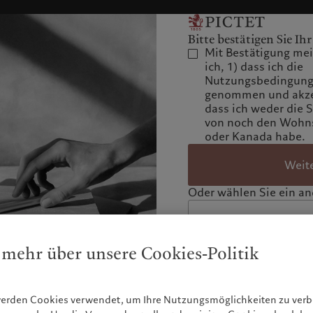
Bitte bestätigen Sie Ihr
Mit Bestätigung mein
ich, 1) dass ich die
Nutzungsbedingunge
genommen und akzep
dass ich weder die 
von noch den Wohns
oder Kanada habe.
Weit
Oder wählen Sie ein and
 mehr über unsere Cookies-Politik
werden Cookies verwendet, um Ihre Nutzungsmöglichkeiten zu ve