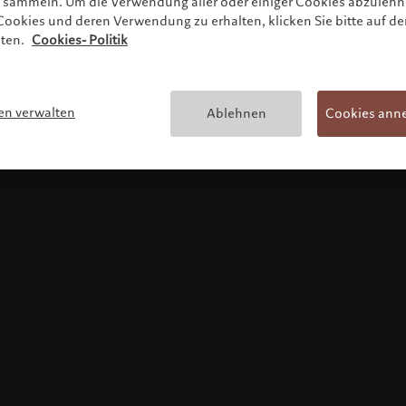
zu sammeln. Um die Verwendung aller oder einiger Cookies abzuleh
ookies und deren Verwendung zu erhalten, klicken Sie bitte auf de
lten.
Cookies- Politik
Nutzungsbedingungen
en verwalten
Ablehnen
Cookies ann