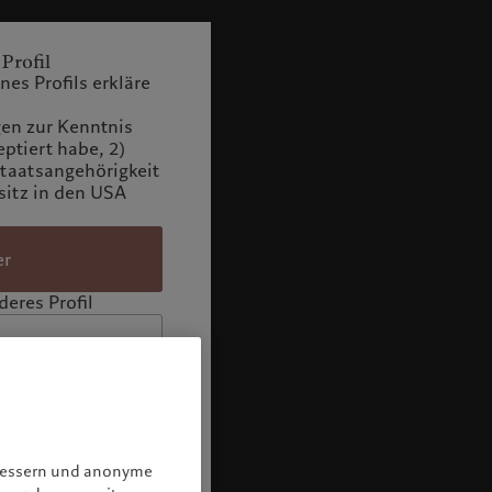
 Profil
es Profils erkläre
n zur Kenntnis
tiert habe, 2)
Staatsangehörigkeit
itz in den USA
er
eres Profil
rbessern und anonyme