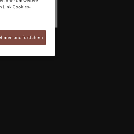
nen oder um weitere
n Link Cookies-
ehmen und fortfahren
Willkommen bei Pictet
Sie befinden sich auf der folgenden
Länderseite: United States. Möchten Sie die