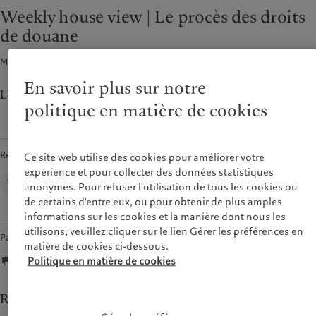
Asset services
Beyond markets
Weekly house view | Le procès des droits
France
de douane
Italia
|
Italy
Durabilité
Luxembourg (fr)
|
Luxembourg
Macroéconomie · 02 juin 2025
2
min de lecture
(en)
|
Luxemburg (de)
L’approche de Pictet
Monaco (en)
|
Monaco (fr)
En savoir plus sur notre
Rapport de durabilité
Le point de vue du CIO sur la semaine à venir.
Switzerland
|
Suisse
|
Schweiz
|
Plan d’action climatique
politique en matière de cookies
Svizzera
Principes d’investissement
United Kingdom
climatique
Gouvernance de la durabilité
Rédigé par
Ce site web utilise des cookies pour améliorer votre
Fondation du Groupe
expérience et pour collecter des données statistiques
Wealth Management
anonymes. Pour refuser l'utilisation de tous les cookies ou
Prix Pictet
de certains d'entre eux, ou pour obtenir de plus amples
informations sur les cookies et la manière dont nous les
utilisons, veuillez cliquer sur le lien Gérer les préférences en
Partager
matière de cookies ci-dessous.
Politique en matière de cookies
Revue hebdomadaire