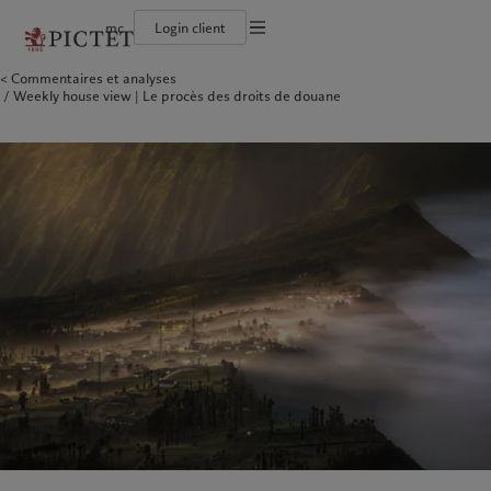
mc
Login client
Conditions d'utilisation
Commentaires et analyses
Le groupe Pictet
Particuliers et familles
Wealth management
Latest insights
L’approche de Pictet
Weekly house view | Le procès des droits de douane
Documentation légale
Les associés du Groupe
Institutions et intermédiaires financiers
Alternative investments
Markets
Rapport de durabilité
Rétrospective annuelle
Investisseurs institutionnels
Asset services
Beyond markets
Plan d’action climatique
Gestion des cookies
Nos notations d'entreprise
Principes d’investissement climatique
Diversité, équité et inclusion
Gouvernance de la durabilité
Protection des données
Amérique du Nord
Notre Groupe
Asie
Nos clients
Notre histoire
Fondation du Groupe
Prix Pictet
Bahamas
Le groupe Pictet
China Offshore
Particuliers et familles
|
中国离岸
Canada (en)
Les associés du Groupe
|
Canada (fr)
Hong Kong SAR
Institutions et intermédiaires
|
香港特別行政區
|
香港特别行政区
financiers
United States
Rétrospective annuelle
日本
Investisseurs institutionnels
Nos notations d'entreprise
Singapore
|
新加坡
Diversité, équité et inclusion
Taiwan
|
台灣
Notre histoire
Europe
Moyen-Orient
Nos métiers
Insights
Belgique
Israel
Wealth management
Latest insights
Deutschland
United Arab Emirates
Alternative investments
Markets
Spain
|
España