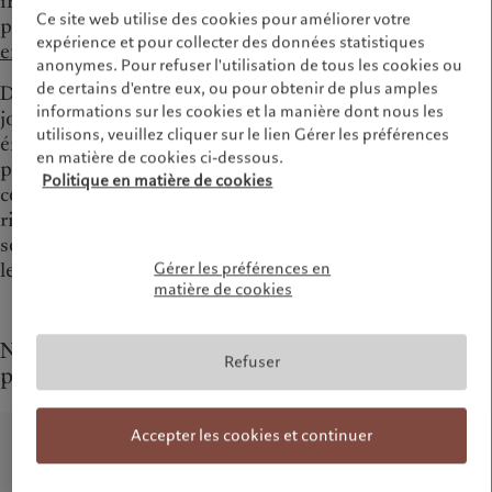
investissements que nous détenons dans nos
Ce site web utilise des cookies pour améliorer votre
portefeuilles. Lisez nos Principes d’investissement
expérience et pour collecter des données statistiques
en faveur du changement climatique
.
anonymes. Pour refuser l'utilisation de tous les cookies ou
de certains d'entre eux, ou pour obtenir de plus amples
Dès lors, nous comprenons le rôle que nous devons
informations sur les cookies et la manière dont nous les
jouer pour inciter les entreprises et les Etats
utilisons, veuillez cliquer sur le lien Gérer les préférences
émetteurs à rendre leurs activités et leurs politiques
en matière de cookies ci-dessous.
plus durables. Nous sommes convaincus qu’en plus de
Politique en matière de cookies
contribuer à limiter les risques systémiques et les
risques en portefeuille, cet accompagnement sera
source de valeur à long terme pour nos clients et pour
leurs investissements.
Gérer les préférences en
matière de cookies
Notre stratégie de durabilité repose sur trois
Refuser
piliers
Nous investissons dans des sociétés qui conçoivent des solutions durabl
Accepter les cookies et continuer
Nous orientons le capital vers des entreprises présentant un plan de trans
Nous dialoguons avec les émetteurs, la société civile et nos clients pou