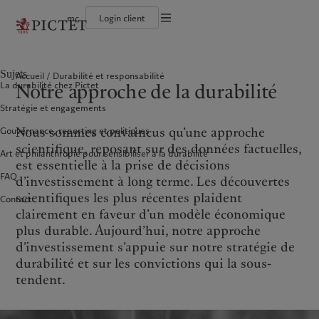
mc
Login client
Conditions d'utilisation
Le groupe Pictet
Particuliers et familles
Wealth management
Latest insights
L’approche de Pictet
Documentation légale
Les associés du Groupe
Institutions et intermédiaires financiers
Alternative investments
Markets
Rapport de durabilité
Sujets
Accueil
Durabilité et responsabilité
Rétrospective annuelle
Investisseurs institutionnels
Asset services
Beyond markets
Plan d’action climatique
Gestion des cookies
Notre approche de la durabilité
La durabilité chez Pictet
Nos notations d'entreprise
Principes d’investissement climatique
Diversité, équité et inclusion
Gouvernance de la durabilité
Protection des données
Amérique du Nord
Notre Groupe
Asie
Nos clients
Stratégie et engagements
Notre histoire
Fondation du Groupe
Prix Pictet
Nous sommes convaincus qu’une approche
Gouvernance, reporting et politiques
Bahamas
Le groupe Pictet
China Offshore
Particuliers et familles
|
中国离岸
scientifique, reposant sur des données factuelles,
Art et philanthropie pour sensibiliser à la durabilité
Canada (en)
Les associés du Groupe
|
Canada (fr)
Hong Kong SAR
Institutions et intermédiaires
|
香港特別行政區
est essentielle à la prise de décisions
|
financiers
香港特别行政区
United States
Rétrospective annuelle
FAQ
d’investissement à long terme. Les découvertes
日本
Investisseurs institutionnels
Nos notations d'entreprise
scientifiques les plus récentes plaident
Contact
Singapore
|
新加坡
Diversité, équité et inclusion
clairement en faveur d’un modèle économique
Taiwan
|
台灣
Notre histoire
plus durable. Aujourd’hui, notre approche
d’investissement s’appuie sur notre stratégie de
Europe
Moyen-Orient
Nos métiers
Insights
durabilité et sur les convictions qui la sous-
tendent.
Belgique
Israel
Wealth management
Latest insights
Deutschland
United Arab Emirates
Alternative investments
Markets
Spain
|
España