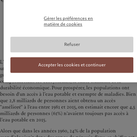
La pénurie absolue va devenir la norme et la
Gérer les préférences en
gestion de l’eau doit donc être intégrée dans tous les
matière de cookies
aspects des politiques publiques, tant au niveau
national qu'international.
— David Lloyd Owen, Membre du conseil consultatif de Pictet sur
Refuser
l'eau
L’économie mondiale traite depuis longtemps l'eau comme
Accepter les cookies et continuer
une ressource infinie, entraînant ainsi un gaspillage et, plus
généralement, une mauvaise utilisation de la ressource et
compromettant les écosystèmes, la santé humaine et la
durabilité économique. Pour prospérer, les populations ont
besoin d'un accès à l’eau potable et exempte de maladies. Bien
que 2,8 milliards de personnes aient obtenu un accès
"amélioré" à l'eau entre 1981 et 2015, on estimait encore que 4,5
milliards de personnes (61%) n'avaient toujours pas accès à
l’eau potable en 2015.
Alors que dans les années 1960, 24% de la population