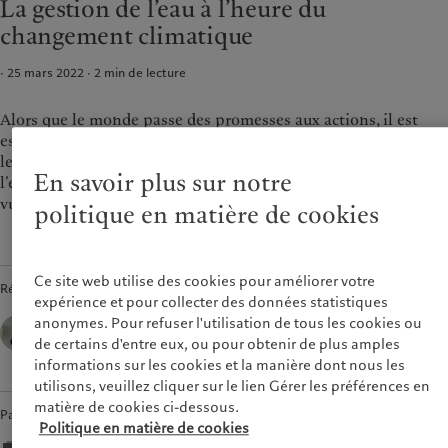
La gestion de l’eau à l’heure du
Asset services
Beyond markets
France
changement climatique
Italia
|
Italy
Durabilité
· 25 mars 2022
2
min de lecture
Luxembourg (fr)
|
Luxembourg
(en)
|
Luxemburg (de)
L’approche de Pictet
Monaco (en)
|
Monaco (fr)
Alors que le monde passe des promesses aux actions, il est
Rapport de durabilité
essentiel d’aborder le climat de manière holistique. Vivre avec
Switzerland
|
Suisse
|
Schweiz
|
Plan d’action climatique
Svizzera
le changement climatique signifie faire face aux impacts sur
Principes d’investissement
En savoir plus sur notre
United Kingdom
l’eau et prendre les mesures nécessaires pour réduire la
climatique
vulnérabilité des communautés et des économies.
politique en matière de cookies
Gouvernance de la durabilité
Fondation du Groupe
Prix Pictet
Ce site web utilise des cookies pour améliorer votre
Rédigé par
expérience et pour collecter des données statistiques
Marie-Laure Schaufelberger,
anonymes. Pour refuser l'utilisation de tous les cookies ou
Chief Sustainability Officer,
de certains d'entre eux, ou pour obtenir de plus amples
Pictet Group
informations sur les cookies et la manière dont nous les
utilisons, veuillez cliquer sur le lien Gérer les préférences en
matière de cookies ci-dessous.
Partager
Politique en matière de cookies