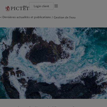
mc
Login client
Conditions d'utilisation
Dernières actualités et publications
Gestion de l’eau
Le groupe Pictet
Particuliers et familles
Wealth management
Latest insights
L’approche de Pictet
Documentation légale
Les associés du Groupe
Institutions et intermédiaires financiers
Alternative investments
Markets
Rapport de durabilité
Rétrospective annuelle
Investisseurs institutionnels
Asset services
Beyond markets
Plan d’action climatique
Gestion des cookies
Nos notations d'entreprise
Principes d’investissement climatique
Diversité, équité et inclusion
Gouvernance de la durabilité
Protection des données
Amérique du Nord
Notre Groupe
Asie
Nos clients
Notre histoire
Fondation du Groupe
Prix Pictet
Bahamas
Le groupe Pictet
China Offshore
Particuliers et familles
|
中国离岸
Canada (en)
Les associés du Groupe
|
Canada (fr)
Hong Kong SAR
Institutions et intermédiaires
|
香港特別行政區
|
香港特别行政区
financiers
United States
Rétrospective annuelle
日本
Investisseurs institutionnels
Nos notations d'entreprise
Singapore
|
新加坡
Diversité, équité et inclusion
Taiwan
|
台灣
Notre histoire
Europe
Moyen-Orient
Nos métiers
Insights
Belgique
Israel
Wealth management
Latest insights
Deutschland
United Arab Emirates
Alternative investments
Markets
Spain
|
España