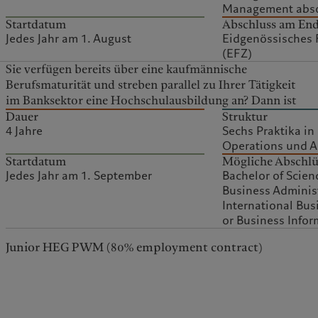
Management abso
Startdatum
Abschluss am End
Jedes Jahr am 1. August
Eidgenössisches 
(EFZ)
Sie verfügen bereits über eine kaufmännische
das Tech&Ops-Junior-Programm genau das Richtige für
Berufsmaturität und streben parallel zu Ihrer Tätigkeit
Sie. Es vermittelt Ihnen die beruflichen Fähigkeiten, die
im Banksektor eine Hochschulausbildung an? Dann ist
Dauer
Struktur
4 Jahre
Sechs Praktika in
Operations und A
Startdatum
Mögliche Abschlü
Jedes Jahr am 1. September
Bachelor of Scien
Business Administ
International Bu
or Business Info
Junior HEG PWM (80% employment contract)