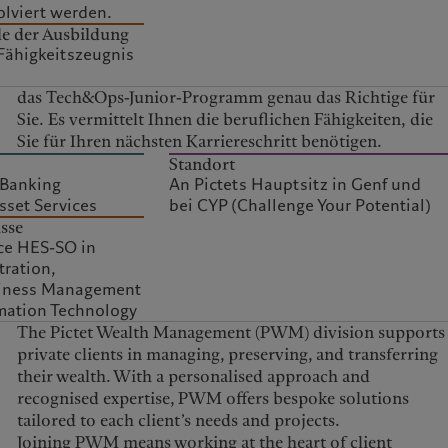
lviert werden.
e der Ausbildung
Fähigkeitszeugnis
Sie für Ihren nächsten Karriereschritt benötigen.
Standort
 Banking
An Pictets Hauptsitz in Genf und
sset Services
bei CYP (Challenge Your Potential)
sse
ce HES-SO in
ration,
siness Management
rmation Technology
The Pictet Wealth Management (PWM) division supports
private clients in managing, preserving, and transferring
their wealth. With a personalised approach and
recognised expertise, PWM offers bespoke solutions
tailored to each client’s needs and projects.
Joining PWM means working at the heart of client