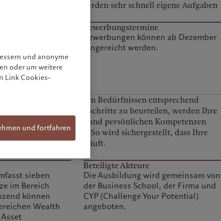
Ihnen teilen. Ihnen werden sehr schnell eigene Aufgaben
übertragen.
Bewerbungstermine
itz in Genf und
Bewerbungen können ab Dezember
e Your Potential)
eingereicht werden.
rbessern und anonyme
nen oder um weitere
t der
n Link Cookies-
ng (SBVg)
und Ihren persönlichen Bedürfnissen entsprechend
betreut. Um Ihre Fortschritte zu beurteilen, werden Ihre
beruflichen, sozialen und persönlichen Kompetenzen
ehmen und fortfahren
regelmässig bewertet. So wird sichergestellt, dass Ihre
Lehre erfolgreich verläuft.
Beteiligte Akteure
mfasst sieben
Die Ausbildung wird gemeinsam von
ze im Bereich
der Business School, der Firma und
nzend können
CYP (Challenge Your Potential)
Bereichen Wealth
angeboten.
Asset