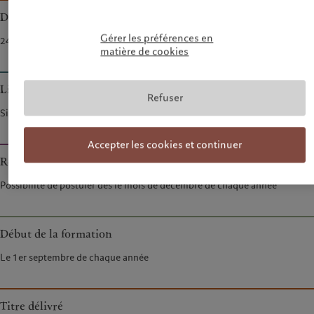
Durée
Gérer les préférences en
24 mois
matière de cookies
Lieux
Refuser
Siège de Pictet à Genève et CYP (Challenge Your Potential)
Accepter les cookies et continuer
Recrutement
Possibilité de postuler dès le mois de décembre de chaque année
Début de la formation
Le 1er septembre de chaque année
Titre délivré