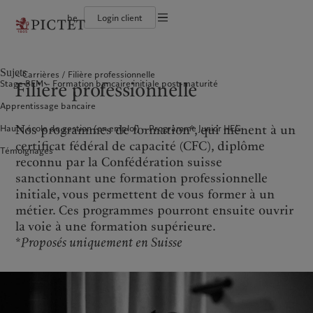
be
Login client
Conditions d'utilisation
Le groupe Pictet
Institutions et intermédiaires financiers
Asset management
Latest insights
L’approche de Pictet
Documentation légale
Les associés du Groupe
Investisseurs institutionnels
Alternative investments
Markets
Rapport de durabilité
Sujets
Carrières
Filière professionnelle
Nos notations d'entreprise
Beyond markets
Plan d’action climatique
Gestion des cookies
Filière professionnelle
Stage BEM – Formation bancaire initiale post-maturité
Diversité, équité et inclusion
Principes d’investissement en faveur du climat
Carrières
Gouvernance de la durabilité
Protection des données
Amérique du Nord
Notre Groupe
Asie
Nos clients
Apprentissage bancaire
Collection Pictet
Fondation du Groupe Pictet
Campus Pictet de Rochemont
Prix Pictet
Nos programmes de formation*, qui mènent à un
Haute école de gestion (en emploi) – Programme Junior HEG
Bahamas
Le groupe Pictet
China Offshore
Institutions et intermédiaires
|
中国离岸
certificat fédéral de capacité (CFC), diplôme
financiers
Témoignages
Canada (en)
Les associés du Groupe
|
Canada (fr)
Hong Kong SAR
|
香港特別行政區
|
reconnu par la Confédération suisse
香港特别行政区
Investisseurs institutionnels
United States
Nos notations d'entreprise
sanctionnant une formation professionnelle
日本
Diversité, équité et inclusion
initiale, vous permettent de vous former à un
Singapore
|
新加坡
Carrières
métier. Ces programmes pourront ensuite ouvrir
Taiwan
|
台灣
Collection Pictet
la voie à une formation supérieure.
Campus Pictet de Rochemont
*
Proposés uniquement en Suisse
Europe
Moyen-Orient
Nos métiers
Insights
Belgique
Israel
Deutschland
United Arab Emirates
Asset management
Latest insights
Spain
|
España