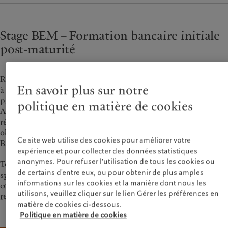
Stage BEM – Formation bancaire initiale
post-maturité
Rejoignez notre programme de formation de 24 mois, proposé
En savoir plus sur notre
à Genève, qui vous permettra d’acquérir une expérience
précieuse et de développer vos compétences pour l’avenir.
politique en matière de cookies
Alors, pourquoi ne pas lancer votre carrière chez nous et
révéler votre potentiel? A l’issue de ce parcours, vous
obtiendrez le certificat de branche de l’Association Suisse des
Ce site web utilise des cookies pour améliorer votre
Banquiers (ASB).
expérience et pour collecter des données statistiques
anonymes. Pour refuser l'utilisation de tous les cookies ou
Tout au long de votre stage, vous travaillerez aux côtés de
de certains d'entre eux, ou pour obtenir de plus amples
spécialistes confirmés, qui vous transmettront leurs
informations sur les cookies et la manière dont nous les
connaissances, et vous assumerez vos premières
utilisons, veuillez cliquer sur le lien Gérer les préférences en
responsabilités professionnelles.
matière de cookies ci-dessous.
Politique en matière de cookies