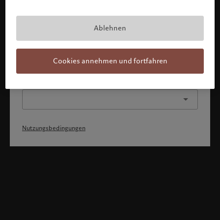
Mit Bestätigung meines Profils erkläre ich, 1) dass ich die
Nutzungsbedingungen zur Kenntnis genommen und
akzeptiert habe, 2) dass ich weder die
Staatsangehörigkeit von noch den Wohnsitz in den USA
Ablehnen
oder Kanada habe.
Weiter
Cookies annehmen und fortfahren
Oder wählen Sie ein anderes Profil
Nutzungsbedingungen
Willkommen bei Pictet
Sie befinden sich auf der folgenden Länderseite: United States.
Möchten Sie die Länderseite wechseln?
United States
Luxemburg (de)