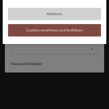
Mit Bestätigung meines Profils erkläre ich, 1) dass ich die
Nutzungsbedingungen zur Kenntnis genommen und
akzeptiert habe, 2) dass ich weder die
Staatsangehörigkeit von noch den Wohnsitz in den USA
Ablehnen
oder Kanada habe.
Weiter
Cookies annehmen und fortfahren
Oder wählen Sie ein anderes Profil
Nutzungsbedingungen
Willkommen bei Pictet
Sie befinden sich auf der folgenden Länderseite: United States.
Möchten Sie die Länderseite wechseln?
United States
Luxemburg (de)