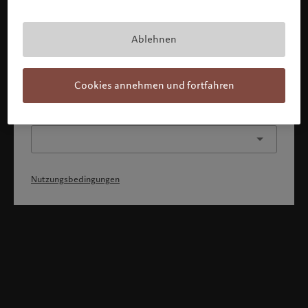
Mit Bestätigung meines Profils erkläre ich, 1) dass ich die
Nutzungsbedingungen zur Kenntnis genommen und
akzeptiert habe, 2) dass ich weder die
Staatsangehörigkeit von noch den Wohnsitz in den USA
Ablehnen
oder Kanada habe.
Weiter
Cookies annehmen und fortfahren
Oder wählen Sie ein anderes Profil
Nutzungsbedingungen
Willkommen bei Pictet
Sie befinden sich auf der folgenden Länderseite: United States.
Möchten Sie die Länderseite wechseln?
United States
Schweiz