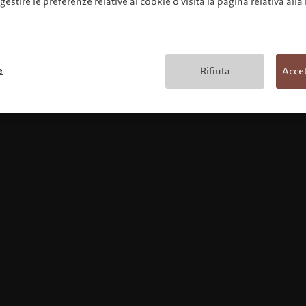
 gestire le preferenze relative ai cookie o visita la pagina relativa alla
Condizioni generali
e
Rifiuta
Accet