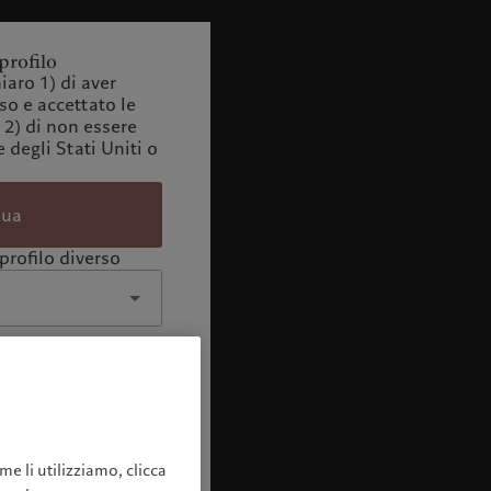
profilo
iaro 1) di aver
o e accettato le
 2) di non essere
 degli Stati Uniti o
nua
profilo diverso
me li utilizziamo, clicca