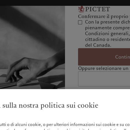
Confermare il proprio 
Con la presente dich
pienamente compres
Condizioni generali,
cittadino o residente
del Canada.
Conti
Oppure selezionare un 
 sulla nostra politica sui cookie
 tutti o di alcuni cookie, o per ulteriori informazioni sui cookie e su co