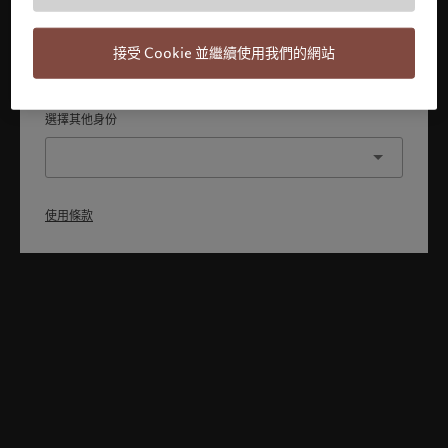
本人已理解並接受使用條款，同時並非美國或加拿大的公民或
居民。
接受 Cookie 並繼續使用我們的網站
確認
選擇其他身份
使用條款
Welcome to Pictet
Looks like you are here: United States. Would you like to
change your location?
United States
香港特別行政區