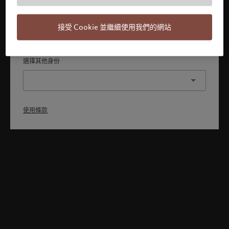
本人已理解並接受使用條款，同時並非美國或加拿大的公民或
居民。
接受 Cookie 並繼續使用我們的網站
確認
選擇其他身份
使用條款
Welcome to Pictet
Looks like you are here: United States. Would you like to
change your location?
United States
香港特別行政區