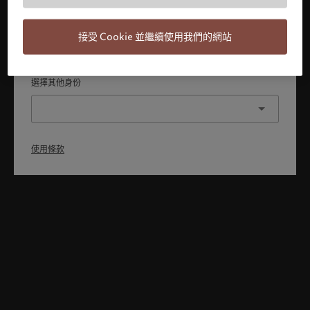
本人已理解並接受使用條款，同時並非美國或加拿大的公民或
居民。
接受 Cookie 並繼續使用我們的網站
確認
選擇其他身份
使用條款
Welcome to Pictet
Looks like you are here: United States. Would you like to
change your location?
United States
香港特別行政區