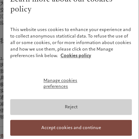
为确保我们及时响应托管客户的需求，所有订单都通过专门的销售
财富管理
最新见解
policy
美洲
中东
交易员团队进行操作。他们依次负责在证券股票、固定收益、外
资产管理
市场洞察
汇、衍生产品、结构性产品、共同基金和对冲基金等整个产品范畴
另类投资
市场深度解读
Bahamas
Israel
应用一流的执行原则。
资产服务
Canada (en)
|
Canada (fr)
United Arab Emirates
This website uses cookies to enhance your experience and
United States
to collect anonymous statistical data. To refuse the use of
我们的交易专家服务的优势
责任担当
all or some cookies, or for more information about cookies
and how we use them, please click on the Manage
负责任的愿景
preferences link below.
Cookies policy
24小时全天候专门交易台（日内瓦、伦敦、蒙特利尔、新加坡）和
环保管理
执行能力
负责任投资
我们的交易专家在外汇、股票、债券、衍生产品、场外交易等方面
具备一流执行力
负责任雇主
Manage cookies
极具竞争力的经纪佣金
基金会
preferences
实现有竞争优势的执行方案
通过瑞士百达执行的交易不收取结算费用
减少结算管理流程和风险
Reject
借贷证券的收入潜力更大
独立的市场观点和交易理念
Accept cookies and continue
查看更多关于瑞士百达交易服务的信息