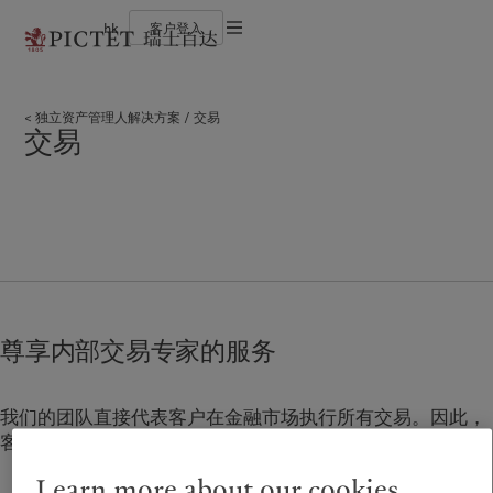
hk
客户登入
使用条款
瑞士百达集团
个人与家族
财富管理
最新见解
负责任的愿景
法律文件及备注
瑞士百达集团合伙人
金融中介
资产管理
市场洞察
环保管理
独立资产管理人解决方案
交易
企业评级
机构投资者
另类投资
市场深度解读
负责任投资
Cookies 政策
交易
奖项
资产服务
负责任雇主
加入我们
基金会
隐私声明
欧洲
关于我们
亚洲
服务对象
多元、平等和包容
历史沿革
瑞士百达罗夏蒙园区
Belgique
瑞士百达集团
China Offshore
个人与家族
|
中国离岸
Deutschland
瑞士百达集团合伙人
Hong Kong SAR
金融中介
|
香港特別行政區
|
香港特别行政区
Spain
企业评级
|
España
机构投资者
日本
France
奖项
Taiwan
|
台灣
Italia
加入我们
|
Italy
Singapore
|
新加坡
尊享内部交易专家的服务
Luxembourg (fr)
多元、平等和包容
|
Luxembourg
(en)
|
Luxemburg (de)
历史沿革
Monaco (en)
|
Monaco (fr)
瑞士百达罗夏蒙园区
我们的团队直接代表客户在金融市场执行所有交易。因此，
Switzerland
|
Suisse
|
Schweiz
|
Svizzera
客户更有可能获得最佳价格以及实现回报最大化。
业务范围
洞察见解
United Kingdom
Learn more about our cookies