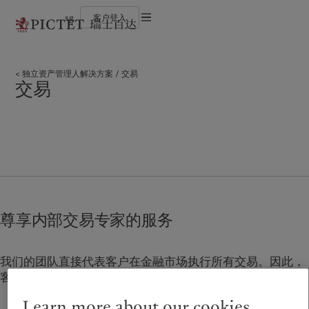
sg
客户登入
使用条款
瑞士百达集团
个人与家族
财富管理
最新见解
负责任的愿景
法律文件及备注
瑞士百达集团合伙人
金融中介
资产管理
市场洞察
环保管理
独立资产管理人解决方案
交易
企业评级
机构投资者
另类投资
市场深度解读
负责任投资
Cookies 政策
交易
奖项
资产服务
负责任雇主
加入我们
基金会
隐私声明
欧洲
关于我们
亚洲
服务对象
多元、平等和包容
历史沿革
瑞士百达罗夏蒙园区
Belgique
瑞士百达集团
China Offshore
个人与家族
|
中国离岸
Deutschland
瑞士百达集团合伙人
Hong Kong SAR
金融中介
|
香港特別行政區
|
香港特别行政区
Spain
企业评级
|
España
机构投资者
日本
France
奖项
Taiwan
|
台灣
Italia
加入我们
|
Italy
Singapore
|
新加坡
尊享内部交易专家的服务
Luxembourg (fr)
多元、平等和包容
|
Luxembourg
(en)
|
Luxemburg (de)
历史沿革
Monaco (en)
|
Monaco (fr)
瑞士百达罗夏蒙园区
我们的团队直接代表客户在金融市场执行所有交易。因此，
Switzerland
|
Suisse
|
Schweiz
|
Svizzera
客户更有可能获得最佳价格以及实现回报最大化。
业务范围
洞察见解
United Kingdom
Learn more about our cookies