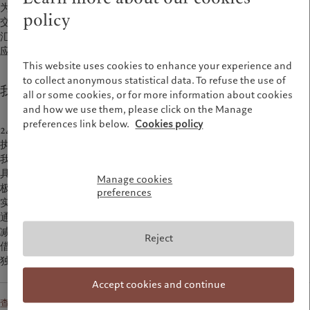
为确保我们及时响应托管客户的需求，所有订单都通过专门的销售
财富管理
最新见解
policy
美洲
中东
交易员团队进行操作。他们依次负责在证券股票、固定收益、外
资产管理
市场洞察
汇、衍生产品、结构性产品、共同基金和对冲基金等整个产品范畴
另类投资
市场深度解读
Bahamas
Israel
应用一流的执行原则。
资产服务
Canada (en)
|
Canada (fr)
United Arab Emirates
This website uses cookies to enhance your experience and
United States
to collect anonymous statistical data. To refuse the use of
我们的交易专家服务的优势
责任担当
all or some cookies, or for more information about cookies
and how we use them, please click on the Manage
负责任的愿景
preferences link below.
Cookies policy
24小时全天候专门交易台（日内瓦、伦敦、蒙特利尔、新加坡）和
环保管理
执行能力
负责任投资
我们的交易专家在外汇、股票、债券、衍生产品、场外交易等方面
具备一流执行力
负责任雇主
Manage cookies
极具竞争力的经纪佣金
基金会
preferences
实现有竞争优势的执行方案
通过瑞士百达执行的交易不收取结算费用
减少结算管理流程和风险
Reject
借贷证券的收入潜力更大
独立的市场观点和交易理念
Accept cookies and continue
查看更多关于瑞士百达交易服务的信息