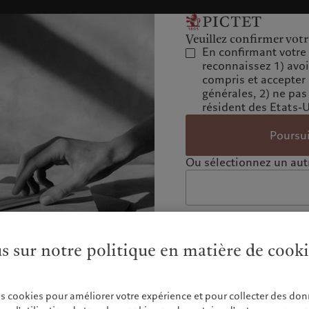
Veuillez confirmer votr
En confirmant votre 
reconnaissez 1) avo
compris et accepter
générales, 2) ne pas
résident des Etats-
Poursu
Ou sélectionnez un autr
us sur notre politique en matière de cook
es cookies pour améliorer votre expérience et pour collecter des don