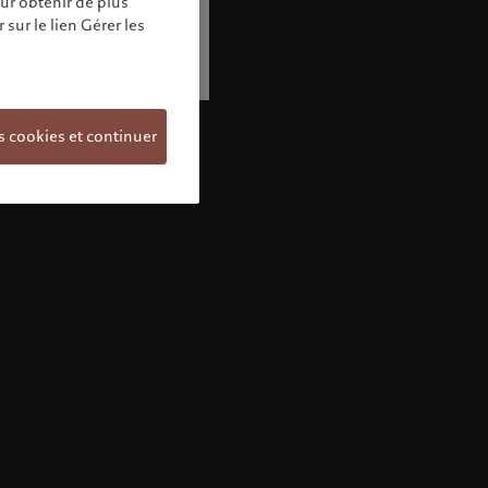
our obtenir de plus
sur le lien Gérer les
s cookies et continuer
Bienvenue chez Pictet
Vous semblez vous trouver dans ce pays:
United States. Souhaitez-vous modifier votre