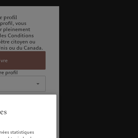
e profil
profil, vous
ir pleinement
 les Conditions
 être citoyen ou
Unis ou du Canada.
ivre
e profil
ies
nées statistiques