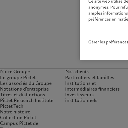
Ce site web utilise d
anonymes. Pour refuse
amples informations s
préférences en matiè
Gérer les préférence
Notre Groupe
Nos clients
Le groupe Pictet
Particuliers et familles
Les associés du Groupe
Institutions et
Notations d'entreprise
intermédiaires financiers
Titres et distinctions
Investisseurs
Pictet Research Institute
institutionnels
Pictet Tech
Notre histoire
Collection Pictet
Campus Pictet de