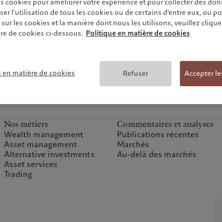
es cookies pour améliorer votre expérience et pour collecter des don
r l'utilisation de tous les cookies ou de certains d'entre eux, ou p
ur les cookies et la manière dont nous les utilisons, veuillez cliquer 
re de cookies ci-dessous.
Politique en matière de cookies
s en matière de cookies
Refuser
Accepter le
Nos métiers
Commentaires et analyses
Wealth management
Publications récentes
Asset management
Marchés
Alternative investments
Au-delà des marchés
Asset services
Trading