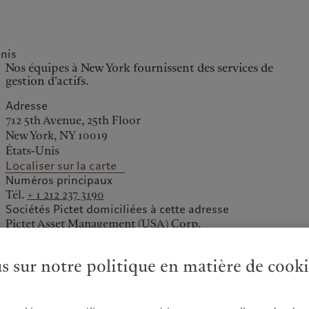
nis
ale
Gestion des cookies
Protection des données
Nos équipes à New York fournissent des services de
gestion d’actifs.
Amérique du Nord
Asie
Adresse
712 5th Avenue, 25th Floor
Bahamas
China Offshore
|
中国离岸
New York, NY 10019
Nos métiers
Commentaires et
Canada (en)
|
Canada (fr)
Hong Kong SAR
|
香港特別行
États-Unis
政區
|
香港特别行政区
analyses
United States
Localiser sur la carte
Wealth management
日本
Numéros principaux
Publications récentes
Asset management
Singapore
|
新加坡
Tél.
+ 1 212 237 3190
Marchés
Alternative investments
Sociétés Pictet domiciliées à cette adresse
Taiwan
|
台灣
Pictet Asset Management (USA) Corp.
Au-delà des marchés
Asset services
S’abonner à la newsletter
us sur notre politique en matière de cook