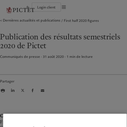
fr
Login client
Conditions d'utilisation
Dernières actualités et publications
First half 2020 figures
Le groupe Pictet
Particuliers et familles
Wealth management
Publications récentes
L’approche de Pictet
Documentation légale
Les associés du Groupe
Institutions et intermédiaires financiers
Asset management
Marchés
Rapport de durabilité
Solidité financière de Pictet
Investisseurs institutionnels
Alternative investments
Au-delà des marchés
Plan d’action climatique
Gestion des cookies
Publication des résultats semestriels
Diversité, équité et inclusion
Asset services
S’abonner à la newsletter
Principes d’investissement en faveur du climat
Collection Pictet
Gouvernance de la durabilité
Protection des données
Amérique du Nord
Notre Groupe
Asie
Nos clients
2020 de Pictet
Campus Pictet de Rochemont
Fondation du Groupe Pictet
Prix Pictet
Bahamas
Le groupe Pictet
China Offshore
Particuliers et familles
|
中国离岸
Communiqués de presse · 31 août 2020
1
min de lecture
Canada (en)
Les associés du Groupe
|
Canada (fr)
Hong Kong SAR
Institutions et intermédiaires
|
香港特別行政區
|
financiers
香港特别行政区
United States
Solidité financière de Pictet
日本
Investisseurs institutionnels
Diversité, équité et inclusion
Singapore
|
新加坡
Partager
Collection Pictet
Taiwan
|
台灣
Campus Pictet de Rochemont
Europe
Moyen-Orient
Nos métiers
Commentaires et analyses
Belgique
Israel
Contact
Wealth management
Publications récentes
Deutschland
United Arab Emirates
Frank Renggli
Asset management
Marchés
Spain
|
España