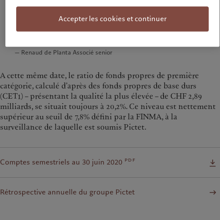
pour renforcer à la fois ses équipes et ses ressources
Accepter les cookies et continuer
technologiques. Nous prévoyons en outre d’ouvrir
deux bureaux, l’un à Shanghai et l’autre à New
York, au cours du quatrième trimestre.
— Renaud de Planta Associé senior
A cette même date, le ratio de fonds propres de première
catégorie, calculé d’après des fonds propres de base durs
(CET1) – présentant la qualité la plus élevée – de CHF 2,89
milliards, se situait toujours à 20,2%. Ce niveau est nettement
supérieur au seuil de 7,8% défini par la FINMA, à la
surveillance de laquelle est soumis Pictet.
pdf
Comptes semestriels au 30 juin 2020
Rétrospective annuelle du groupe Pictet