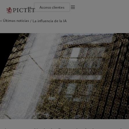
es
Acceso clientes
Información legal
Últimas noticias
La influencia de la IA
El grupo Pictet
Individuos y familias
Wealth management
Últimas publicaciones
Sostenibilidad: nuestro enfoque
Documentación jurídica
Socios del grupo Pictet
Instituciones e intermediarios financieros
Asset management
Mercados
Informe de sostenibilidad del Grupo
Calificaciones corporativas
Inversores institucionales
Inversiones alternativas
Más allá de los mercados
Plan de acción climática
Preferencias en materia de cookies
Diversidad, equidad e inclusión
Asset services
Suscribirse al newsletter
Principios de inversión climática
Trabajar en Pictet
Gobernanza en materia de sostenibilidad
Aviso de privacidad
América del Norte
Quiénes somos
Asia
A quién servimos
Collection Pictet
Fundación de grupo Pictet
Campus Pictet de Rochemont
Prix Pictet
Bahamas
El grupo Pictet
China Offshore
Individuos y familias
|
中国离岸
Canada (en)
Socios del grupo Pictet
|
Canada (fr)
Hong Kong SAR
Instituciones e intermediarios
|
香港特別行政區
|
香港特别行政区
financieros
United States
Calificaciones corporativas
日本
Inversores institucionales
Diversidad, equidad e inclusión
Singapore
|
新加坡
Trabajar en Pictet
Taiwan
|
台灣
Collection Pictet
Campus Pictet de Rochemont
Europa
Oriente Medio
Qué hacemos
Perspectivas
Belgique
Israel
Deutschland
United Arab Emirates
Wealth management
Últimas publicaciones
Spain
|
España