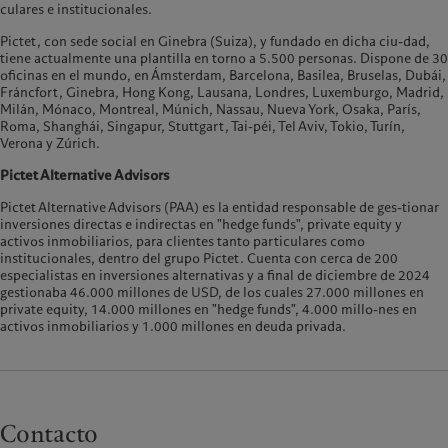
culares e institucionales.
Pictet, con sede social en Ginebra (Suiza), y fundado en dicha ciu-dad,
tiene actualmente una plantilla en torno a 5.500 personas. Dispone de 30
oficinas en el mundo, en Ámsterdam, Barcelona, Basilea, Bruselas, Dubái,
Fráncfort, Ginebra, Hong Kong, Lausana, Londres, Luxemburgo, Madrid,
Milán, Mónaco, Montreal, Múnich, Nassau, Nueva York, Osaka, París,
Roma, Shanghái, Singapur, Stuttgart, Tai-péi, Tel Aviv, Tokio, Turín,
Verona y Zúrich.
Pictet Alternative Advisors
Pictet Alternative Advisors (PAA) es la entidad responsable de ges-tionar
inversiones directas e indirectas en "hedge funds", private equity y
activos inmobiliarios, para clientes tanto particulares como
institucionales, dentro del grupo Pictet. Cuenta con cerca de 200
especialistas en inversiones alternativas y a final de diciembre de 2024
gestionaba 46.000 millones de USD, de los cuales 27.000 millones en
private equity, 14.000 millones en "hedge funds", 4.000 millo-nes en
activos inmobiliarios y 1.000 millones en deuda privada.
Contacto