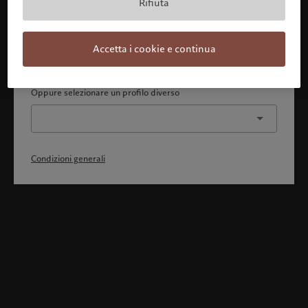
Rifiuta
Con la presente dichiaro 1) di aver pienamente compreso
e accettato le Condizioni generali, 2) di non essere
cittadino o residente degli Stati Uniti o del Canada.
Accetta i cookie e continua
Continua
Oppure selezionare un profilo diverso
Condizioni generali
Benvenuto in Pictet
Ci sembra che lei sia in: United States. Vuole modificare la sua
ubicazione?
United States
Svizzera