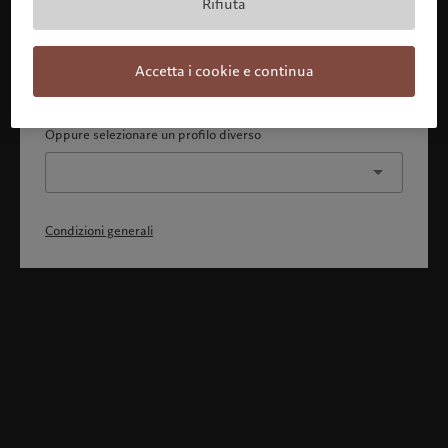
Rifiuta
Con la presente dichiaro 1) di aver pienamente compreso
e accettato le Condizioni generali, 2) di non essere
cittadino o residente degli Stati Uniti o del Canada.
Accetta i cookie e continua
Continua
Oppure selezionare un profilo diverso
Condizioni generali
Benvenuto in Pictet
Ci sembra che lei sia in: United States. Vuole modificare la sua
ubicazione?
United States
Italia