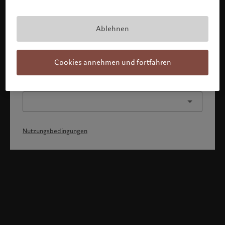
Mit Bestätigung meines Profils erkläre ich, 1) dass ich die
Nutzungsbedingungen zur Kenntnis genommen und
akzeptiert habe, 2) dass ich weder die
Staatsangehörigkeit von noch den Wohnsitz in den USA
Ablehnen
oder Kanada habe.
Weiter
Cookies annehmen und fortfahren
Oder wählen Sie ein anderes Profil
Nutzungsbedingungen
Willkommen bei Pictet
Sie befinden sich auf der folgenden Länderseite: United States.
Möchten Sie die Länderseite wechseln?
United States
Schweiz