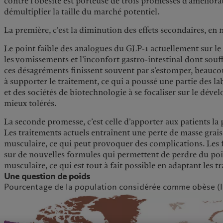
contre l’obésité est porteuse de trois promesses d’amélior
démultiplier la taille du marché potentiel.
La première, c’est la diminution des effets secondaires, e
Le point faible des analogues du GLP-1 actuellement sur le 
les vomissements et l’inconfort gastro-intestinal dont souff
ces désagréments finissent souvent par s’estomper, beauc
à supporter le traitement, ce qui a poussé une partie des 
et des sociétés de biotechnologie à se focaliser sur le d
mieux tolérés.
La seconde promesse, c’est celle d’apporter aux patients la p
Les traitements actuels entraînent une perte de masse grai
musculaire, ce qui peut provoquer des complications. Les 
sur de nouvelles formules qui permettent de perdre du poi
musculaire, ce qui est tout à fait possible en adaptant les t
Une question de poids
Pourcentage de la population considérée comme obèse (I