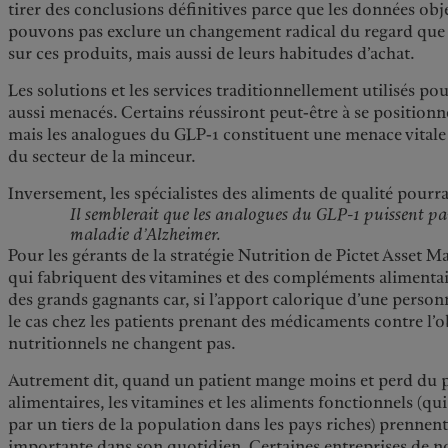
tirer des conclusions définitives parce que les données ob
pouvons pas exclure un changement radical du regard que
sur ces produits, mais aussi de leurs habitudes d’achat.
Les solutions et les services traditionnellement utilisés p
aussi menacés. Certains réussiront peut-être à se positi
mais les analogues du GLP-1 constituent une menace vital
du secteur de la minceur.
Inversement, les spécialistes des aliments de qualité pourra
Il semblerait que les analogues du GLP-1 puissent par 
maladie d’Alzheimer.
Pour les gérants de la stratégie Nutrition de Pictet Asset 
qui fabriquent des vitamines et des compléments alimentair
des grands gagnants car, si l’apport calorique d’une person
le cas chez les patients prenant des médicaments contre l’ob
nutritionnels ne changent pas.
Autrement dit, quand un patient mange moins et perd du 
alimentaires, les vitamines et les aliments fonctionnels (qui 
par un tiers de la population dans les pays riches) prennen
importante dans son quotidien. Certaines entreprises de n