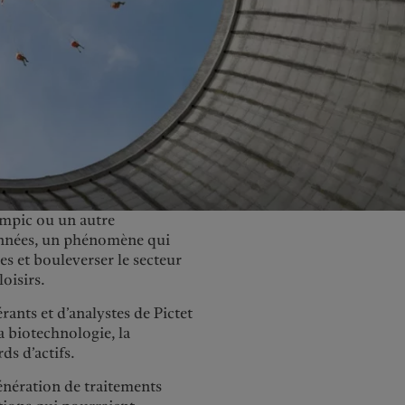
United Kingdom
zempic ou un autre
années, un phénomène qui
s et bouleverser le secteur
loisirs.
ants et d’analystes de Pictet
la biotechnologie, la
ds d’actifs.
génération de traitements