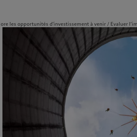
lore les opportunités d'investissement à venir
Evaluer l’i
ale
Gestion des cookies
Protection des données
Amérique du Nord
Asie
Bahamas
China Offshore
|
中国离岸
Nos métiers
Insights
Canada (en)
|
Canada (fr)
Hong Kong SAR
|
香港特別行
政區
|
香港特别行政区
United States
Wealth management
Latest insights
日本
Alternative investments
Markets
Singapore
|
新加坡
Asset services
Beyond markets
Taiwan
|
台灣