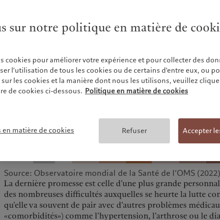
us sur notre politique en matière de cook
es cookies pour améliorer votre expérience et pour collecter des don
r l'utilisation de tous les cookies ou de certains d'entre eux, ou p
ur les cookies et la manière dont nous les utilisons, veuillez cliquer 
re de cookies ci-dessous.
Politique en matière de cookies
s en matière de cookies
Refuser
Accepter le
Source: Observatoire mondial de la Santé de l’OMS (2022
La dernière promesse est celle d’une plus grande personnal
des nombreuses difficultés auxquelles se heurte la lutte contr
qu’elle va souvent de pair avec d’autres problèmes médicau
«comorbidités») comme l’hypertension, l’arthrose ou le diab