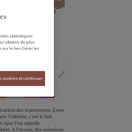
ies
nées statistiques
our obtenir de plus
sur le lien Gérer les
s cookies et continuer
)
isation des traitements. L’une
e l’obésité, c’est le fait
x (que l’on appelle
ète. A l’avenir, des solutions