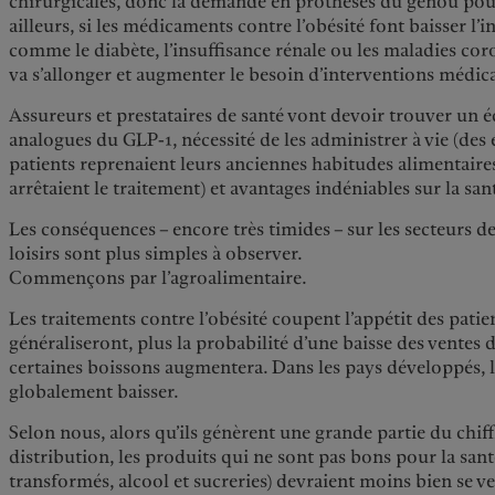
chirurgicales, donc la demande en prothèses du genou pour
ailleurs, si les médicaments contre l’obésité font baisser l’
comme le diabète, l’insuffisance rénale ou les maladies cor
va s’allonger et augmenter le besoin d’interventions médica
Assureurs et prestataires de santé vont devoir trouver un é
analogues du GLP-1, nécessité de les administrer à vie (des
patients reprenaient leurs anciennes habitudes alimentaires
arrêtaient le traitement) et avantages indéniables sur la san
Les conséquences – encore très timides – sur les secteurs de
loisirs sont plus simples à observer.
Commençons par l’agroalimentaire.
Les traitements contre l’obésité coupent l’appétit des patien
généraliseront, plus la probabilité d’une baisse des ventes d
certaines boissons augmentera. Dans les pays développés, l
globalement baisser.
Selon nous, alors qu’ils génèrent une grande partie du chiffr
distribution, les produits qui ne sont pas bons pour la sant
transformés, alcool et sucreries) devraient moins bien se ven