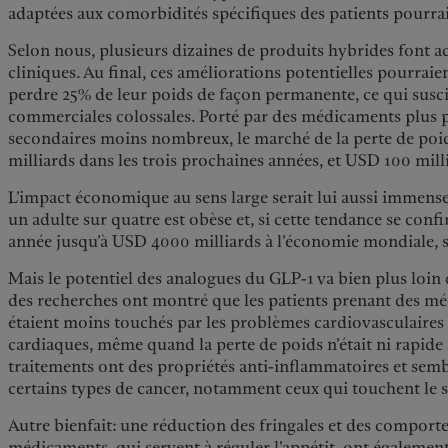
adaptées aux comorbidités spécifiques des patients pourra
Selon nous, plusieurs dizaines de produits hybrides font ac
cliniques. Au final, ces améliorations potentielles pourrai
perdre 25% de leur poids de façon permanente, ce qui susc
commerciales colossales. Porté par des médicaments plus p
secondaires moins nombreux, le marché de la perte de poi
milliards dans les trois prochaines années, et USD 100 milli
L’impact économique au sens large serait lui aussi immense
un adulte sur quatre est obèse et, si cette tendance se conf
année jusqu’à USD 4000 milliards à l’économie mondiale, so
Mais le potentiel des analogues du GLP-1 va bien plus loin
des recherches ont montré que les patients prenant des mé
étaient moins touchés par les problèmes cardiovasculaires
cardiaques, même quand la perte de poids n’était ni rapide ni
traitements ont des propriétés anti-inflammatoires et sembl
certains types de cancer, notamment ceux qui touchent le s
Autre bienfait: une réduction des fringales et des comporte
médicaments, qui servent à réguler l’appétit, ont également