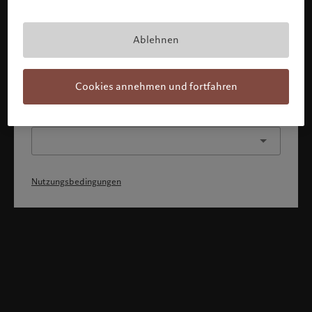
Mit Bestätigung meines Profils erkläre ich, 1) dass ich die
Nutzungsbedingungen zur Kenntnis genommen und
akzeptiert habe, 2) dass ich weder die
Staatsangehörigkeit von noch den Wohnsitz in den USA
Ablehnen
oder Kanada habe.
Weiter
Cookies annehmen und fortfahren
Oder wählen Sie ein anderes Profil
Nutzungsbedingungen
Willkommen bei Pictet
Sie befinden sich auf der folgenden Länderseite: United States.
Möchten Sie die Länderseite wechseln?
United States
Deutschland