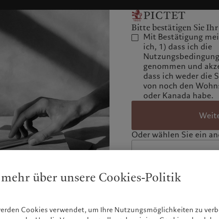
Bitte bestätigen Sie Ihr
Mit Bestätigung mein
ich, 1) dass ich die
Nutzungsbedingunge
genommen und akzep
dass ich weder die 
von noch den Wohns
oder Kanada habe.
Weit
Oder wählen Sie ein and
 mehr über unsere Cookies-Politik
werden Cookies verwendet, um Ihre Nutzungsmöglichkeiten zu ve