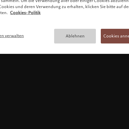
zu sammeln. Um die Verwendung aller oder einiger Cookies abzuleh
ookies und deren Verwendung zu erhalten, klicken Sie bitte auf de
lten.
Cookies- Politik
Nutzungsbedingungen
en verwalten
Ablehnen
Cookies ann