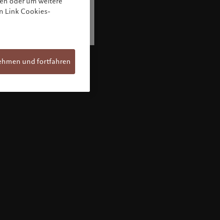
nen oder um weitere
n Link Cookies-
ehmen und fortfahren
Willkommen bei Pictet
Sie befinden sich auf der folgenden
Länderseite: United States. Möchten Sie die