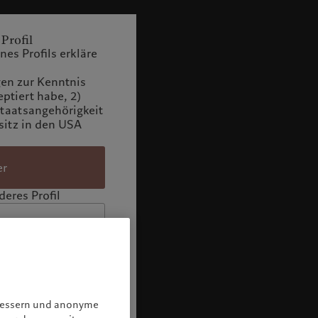
 Profil
es Profils erkläre
n zur Kenntnis
tiert habe, 2)
Staatsangehörigkeit
itz in den USA
er
eres Profil
rbessern und anonyme