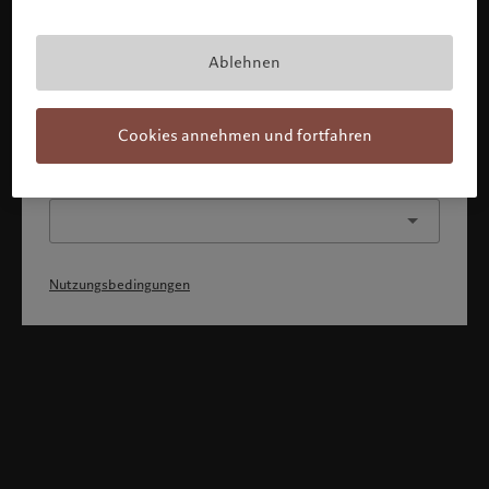
Mit Bestätigung meines Profils erkläre ich, 1) dass ich die
Nutzungsbedingungen zur Kenntnis genommen und
akzeptiert habe, 2) dass ich weder die
Staatsangehörigkeit von noch den Wohnsitz in den USA
Ablehnen
oder Kanada habe.
Weiter
Cookies annehmen und fortfahren
Oder wählen Sie ein anderes Profil
Nutzungsbedingungen
Willkommen bei Pictet
Sie befinden sich auf der folgenden Länderseite: United States.
Möchten Sie die Länderseite wechseln?
United States
Luxemburg (de)