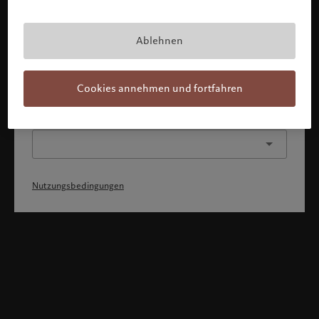
Mit Bestätigung meines Profils erkläre ich, 1) dass ich die
Nutzungsbedingungen zur Kenntnis genommen und
akzeptiert habe, 2) dass ich weder die
Staatsangehörigkeit von noch den Wohnsitz in den USA
Ablehnen
oder Kanada habe.
Weiter
Cookies annehmen und fortfahren
Oder wählen Sie ein anderes Profil
Nutzungsbedingungen
Willkommen bei Pictet
Sie befinden sich auf der folgenden Länderseite: United States.
Möchten Sie die Länderseite wechseln?
United States
Schweiz