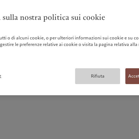
 sulla nostra politica sui cookie
 tutti o di alcuni cookie, o per ulteriori informazioni sui cookie e su co
 gestire le preferenze relative ai cookie o visita la pagina relativa alla
Performance storiche delle azioni e delle obbligazioni in
Svizzera (1900-2025)
e
Rifiuta
Accet
Marzo 2026