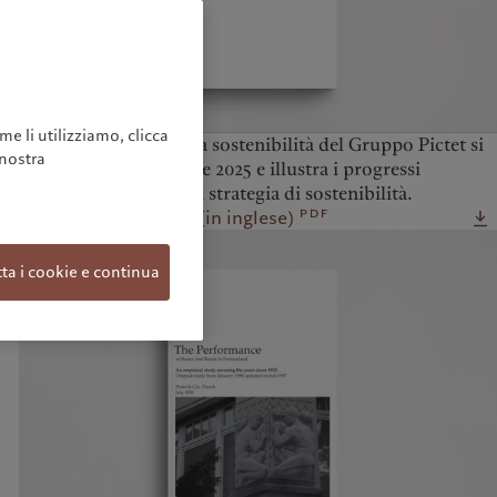
me li utilizziamo, clicca
Il terzo Rapporto sulla sostenibilità del Gruppo Pictet si
 nostra
riferisce all’anno solare 2025 e illustra i progressi
compiuti in termini di strategia di sostenibilità.
pdf
Scaricare il rapporto (in inglese)
ta i cookie e continua