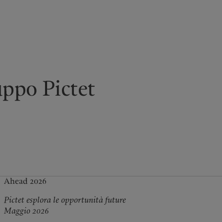
mpostazione dei cookie
Informativa sulla privacy
America del Nord
Asia
uppo Pictet
Bahamas
China Offshore
|
中国离岸
Cosa facciamo
Insights
Canada (en)
|
Canada (fr)
Hong Kong SAR
|
香港特別行
政區
|
香港特别行政区
United States
Wealth management
Ultimi approfondimenti
日本
Asset management
Mercati
Singapore
|
新加坡
Investimenti alternativi
Al di là dei mercati
Taiwan
|
台灣
Asset services
Iscriviti alla newsletter
Ahead 2026
Pictet esplora le opportunità future
Maggio 2026