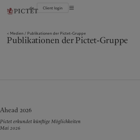
de
Client login
Die Pictet-Gruppe
Einzelpersonen und Familien
Wealth Management
Latest insights
Pictet-Ansatz
Die Teilhaber der Pictet-Gruppe
Finanzinstitute und Intermediäre
Asset Management
Markets
Nachhaltigkeitsbericht
Medien
Publikationen der Pictet-Gruppe
Unternehmensratings
Institutionelle Anleger
Alternative Anlagen
Beyond markets
Klimaaktionsplan
Publikationen der Pictet-Gruppe
Diversität, Gleichstellung und Inklusion
Asset Services
Den Newsletter abonnieren
Grundsätze für Klimainvestments
Karrieremöglichkeiten
Nachhaltigkeits-Governance
Nordamerika
Wer wir sind
Asien
Für wen wir tätig sind
Collection Pictet
Group Foundation
Campus Pictet de Rochemont
Prix Pictet
Bahamas
Die Pictet-Gruppe
China Offshore
Einzelpersonen und Familien
|
中国离岸
Canada (en)
Die Teilhaber der Pictet-Gruppe
|
Canada (fr)
Hong Kong SAR
Finanzinstitute und
|
香港特別行政區
|
Intermediäre
香港特别行政区
United States
Unternehmensratings
日本
Institutionelle Anleger
Diversität, Gleichstellung und
Inklusion
Singapore
|
新加坡
Karrieremöglichkeiten
Taiwan
|
台灣
Collection Pictet
Ahead 2026
Europa
Campus Pictet de Rochemont
Nahost
Pictet erkundet künftige Möglichkeiten
Belgique
Israel
Was wir anbieten
Insights
Mai 2026
Deutschland
United Arab Emirates
Spain
Wealth Management
|
España
Latest insights