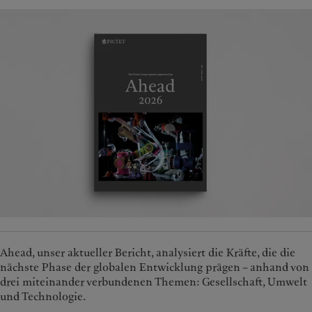
France
Asset Management
Markets
Italia
Alternative Anlagen
|
Italy
Beyond markets
Luxembourg (fr)
Asset Services
|
Luxembourg
Den Newsletter abonnieren
(en)
|
Luxemburg (de)
Monaco (en)
|
Monaco (fr)
Nachhaltigkeit
Switzerland
|
Suisse
|
Schweiz
|
Svizzera
Pictet-Ansatz
United Kingdom
Nachhaltigkeitsbericht
Klimaaktionsplan
Grundsätze für
Klimainvestments
Nachhaltigkeits-Governance
Group Foundation
Prix Pictet
Ahead, unser aktueller Bericht, analysiert die Kräfte, die die
nächste Phase der globalen Entwicklung prägen – anhand von
drei miteinander verbundenen Themen: Gesellschaft, Umwelt
und Technologie.