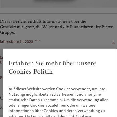
Dieser Bericht enthält Informationen über die
Geschäftstätigkeit, die Werte und die Finanzdaten der Pictet-
Gruppe.
pdf
Jahresbericht 2025
Jahresbericht 2025 (vollständiger Geschäftsbericht) - Auf
pdf
Erfahren Sie mehr über unsere
English
Cookies-Politik
Eigenmittelnachweis
Auf dieser Website werden Cookies verwendet, um Ihre
Nutzungsmöglichkeiten zu verbessern und anonyme
Group Sustainability Report
statistische Daten zu sammeln. Um die Verwendung aller
oder einiger Cookies abzulehnen oder um weitere
April 2026
Informationen über Cookies und deren Verwendung zu
erhalten, klicken Sie bitte auf den Link Cookies-