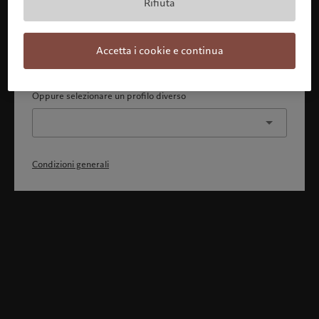
Rifiuta
Con la presente dichiaro 1) di aver pienamente compreso
e accettato le Condizioni generali, 2) di non essere
cittadino o residente degli Stati Uniti o del Canada.
Accetta i cookie e continua
Continua
Oppure selezionare un profilo diverso
Condizioni generali
Benvenuto in Pictet
Ci sembra che lei sia in: United States. Vuole modificare la sua
ubicazione?
United States
Italia