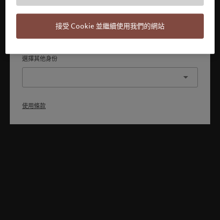
本人已理解並接受使用條款，同時並非美國或加拿大的公民或
居民。
接受 Cookie 並繼續使用我們的網站
確認
選擇其他身份
使用條款
Welcome to Pictet
Looks like you are here: United States. Would you like to
change your location?
United States
香港特別行政區