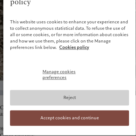
policy
财富管理
最新见解
美洲
中东
资产管理
市场洞察
另类投资
市场深度解读
Bahamas
Israel
This website uses cookies to enhance your experience and
资产服务
Canada (en)
|
Canada (fr)
United Arab Emirates
to collect anonymous statistical data. To refuse the use of
all or some cookies, or for more information about cookies
United States
责任担当
and how we use them, please click on the Manage
preferences link below.
Cookies policy
负责任的愿景
环保管理
负责任投资
Manage cookies
负责任雇主
preferences
基金会
Reject
Our teams in Lausanne provide wealth management
and asset servicing.
Accept cookies and continue
地址
Client entrance: