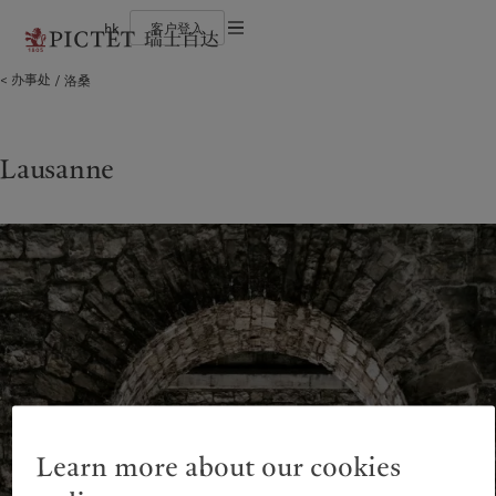
hk
客户登入
使用条款
办事处
洛桑
瑞士百达集团
个人与家族
财富管理
最新见解
负责任的愿景
法律文件及备注
瑞士百达集团合伙人
金融中介
资产管理
市场洞察
环保管理
企业评级
机构投资者
另类投资
市场深度解读
负责任投资
Cookies 政策
奖项
资产服务
负责任雇主
加入我们
基金会
隐私声明
Lausanne
欧洲
关于我们
亚洲
服务对象
多元、平等和包容
历史沿革
瑞士百达罗夏蒙园区
Belgique
瑞士百达集团
China Offshore
个人与家族
|
中国离岸
Deutschland
瑞士百达集团合伙人
Hong Kong SAR
金融中介
|
香港特別行政區
|
香港特别行政区
Spain
企业评级
|
España
机构投资者
日本
France
奖项
Taiwan
|
台灣
Italia
加入我们
|
Italy
Singapore
|
新加坡
Luxembourg (fr)
多元、平等和包容
|
Luxembourg
(en)
|
Luxemburg (de)
历史沿革
Monaco (en)
|
Monaco (fr)
瑞士百达罗夏蒙园区
Switzerland
|
Suisse
|
Schweiz
|
Svizzera
Learn more about our cookies
业务范围
洞察见解
United Kingdom