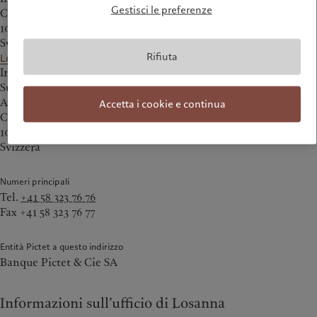
Gestisci le preferenze
Chemin des Charmettes 2
1003 Lausanne
Svizzera
Rifiuta
Localizzare sulla mappa
Indirizzo postale:
Succursale de Lausanne
Avenue de Montbenon 2
Accetta i cookie e continua
Case postale 138
1001 Lausanne
Svizzera
Numeri principali
Tel.
+41 58 323 76 76
Fax +41 58 323 76 77
Entità Pictet a questo indirizzo
Banque Pictet & Cie SA
Informazioni sull’ufficio di Losanna