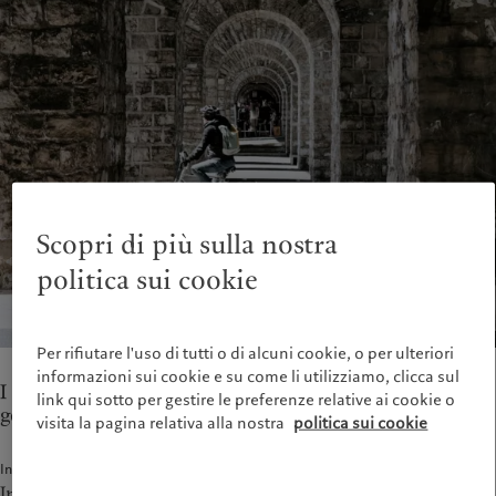
Asset management
Mercati
France
Investimenti alternativi
Al di là dei mercati
Italia
|
Italy
Asset services
Iscriviti alla newsletter
Luxembourg (fr)
|
Luxembourg
(en)
|
Luxemburg (de)
Sostenibilità
Monaco (en)
|
Monaco (fr)
Switzerland
|
Suisse
|
Schweiz
|
L'approccio di Pictet
Svizzera
Rapporto sulla sostenibilità del
United Kingdom
Gruppo
Scopri di più sulla nostra
Climate Action Plan
Princìpi d’investimento sul clima
politica sui cookie
Governance della sostenibilità
Pictet Group Foundation
Prix Pictet
Per rifiutare l'uso di tutti o di alcuni cookie, o per ulteriori
informazioni sui cookie e su come li utilizziamo, clicca sul
I nostri team a Losanna forniscono servizi di
link qui sotto per gestire le preferenze relative ai cookie o
gestione dei patrimoni e asset servicing.
visita la pagina relativa alla nostra
politica sui cookie
Indirizzo
Ingresso clienti: