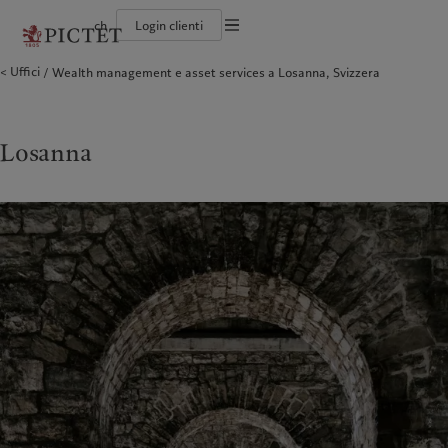
ch
Login clienti
Informazioni legali
Uffici
Wealth management e asset services a Losanna, Svizzera
Il gruppo Pictet
Persone e famiglie
Wealth management
Ultimi approfondimenti
L'approccio di Pictet
Documentazione legale
Gruppo Pictet Partner
Istituzioni e intermediari finanziari
Asset management
Mercati
Rapporto sulla sostenibilità del Gruppo
Rating creditizi
Investitori istituzionali
Investimenti alternativi
Al di là dei mercati
Climate Action Plan
Impostazione dei cookie
Diversità, parità e inclusione
Asset services
Iscriviti alla newsletter
Princìpi d’investimento sul clima
Lavorare a Pictet
Governance della sostenibilità
Informativa sulla privacy
Losanna
America del Nord
Chi siamo
Asia
Chi serviamo
Collection Pictet
Pictet Group Foundation
Campus Pictet de Rochemont
Prix Pictet
Bahamas
Il gruppo Pictet
China Offshore
Persone e famiglie
|
中国离岸
Canada (en)
Gruppo Pictet Partner
|
Canada (fr)
Hong Kong SAR
Istituzioni e intermediari
|
香港特別行政區
|
finanziari
香港特别行政区
United States
Rating creditizi
日本
Investitori istituzionali
Diversità, parità e inclusione
Singapore
|
新加坡
Lavorare a Pictet
Taiwan
|
台灣
Collection Pictet
Campus Pictet de Rochemont
Europa
Medio Oriente
Cosa facciamo
Insights
Belgique
Israel
Deutschland
United Arab Emirates
Wealth management
Ultimi approfondimenti
Spain
|
España